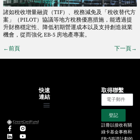
諸如稅收增量融資（TIF）、稅務減免及「稅收替代方
案」（PILOT）協議等地方稅務優惠措施，能透過提
升財務穩定性、降低初期營運成本以及支持創造就業
機會，從而強化 EB-5 房地產專案。
←
前頁
下一頁
→
快速
取得聯繫
連結
登記
大約
EB-5專案
我們的專案
文章
新聞
註冊以接收有關
綠卡基金事務和
EB-5簽證計劃的