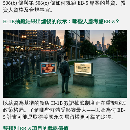
506(b) 條與第 506(c) 條如何規範 EB-5 專案的募資、投
資人資格及合規事宜。
H-1B抽籤結果出爐後的啟示：哪些人應考慮EB-5？
以薪資為基準的新版 H-1B 簽證抽籤制度正在重塑移民
政策格局。了解哪些群體受影響最大——以及為何 EB-
5 計畫可能是取得美國永久居留權更可靠的途徑。
雙類別 EB-5 項目的戰略價值