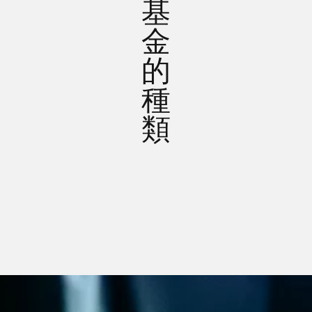
基
金
的
種
類