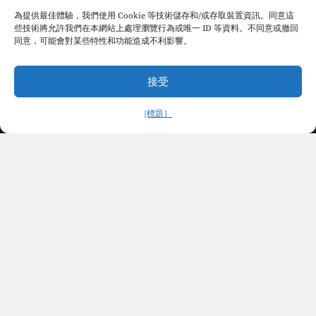
為提供最佳體驗，我們使用 Cookie 等技術儲存和/或存取裝置資訊。同意這
些技術將允許我們在本網站上處理瀏覽行為或唯一 ID 等資料。不同意或撤回
同意，可能會對某些特性和功能造成不利影響。
接受
就業
{標題｝
中文 (繁體)
就業證明，包括雇傭合同和專業
執照（如適用）。
快速
取得聯繫
連結
登記
大約
EB-5專案
我們的專案
文章
新聞
註冊以接收有關