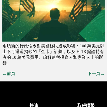
兩項新的行政命令對美國移民造成影響：100 萬美元以
上不可退還捐款的「金卡」計劃，以及 H-1B 簽證持有
者的 10 萬美元費用。瞭解這對投資人和專業人士的影
響。
←
前頁
下一頁
→
快速
取得聯繫