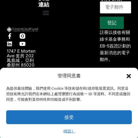
連結
登記
大約
EB-5專案
我們的專案
文章
新聞
註冊以接收有關
綠卡基金事務和
EB-5簽證計劃的
1747 E Morten
最新消息的電子
Ave 套房 202
郵件。
鳳凰城， 亞利
桑那州 85020
美國
管理同意書
602)
（頁）：(
648-2700
(e):
為提供最佳體驗，我們使用 Cookie 等技術儲存和/或存取裝置資訊。同意這
info@greencardfund.com
些技術將允許我們在本網站上處理瀏覽行為或唯一 ID 等資料。不同意或撤回
同意，可能會對某些特性和功能造成不利影響。
接受
{標題｝
© 2024 版權所有綠卡基金。保留所有權利。
中文 (繁體)