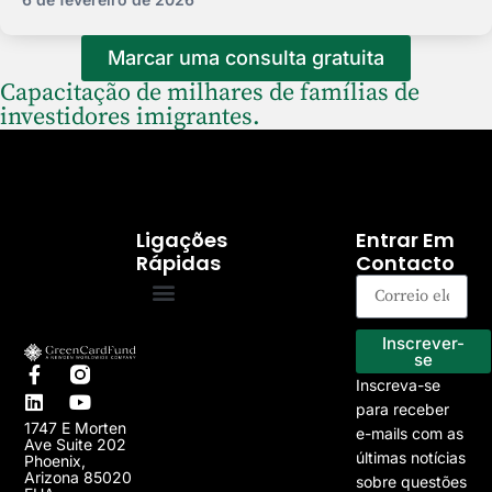
Marcar uma consulta gratuita
Capacitação de milhares de famílias de
investidores imigrantes.
Ligações
Entrar Em
Rápidas
Contacto
Programa EB-5
Os nossos projectos
Inscrever-
se
Inscreva-se
para receber
1747 E Morten
e-mails com as
Ave Suite 202
últimas notícias
Phoenix,
Arizona 85020
sobre questões