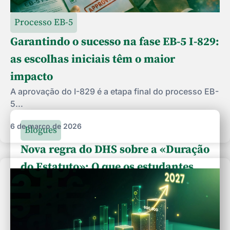
Processo EB-5
Garantindo o sucesso na fase EB-5 I-829:
as escolhas iniciais têm o maior
impacto
A aprovação do I-829 é a etapa final do processo EB-
5...
6 de março de 2026
Blogues
Nova regra do DHS sobre a «Duração
do Estatuto»: O que os estudantes
com visto F-1 precisam de saber e
como isso afeta a candidatura ao
EB-5