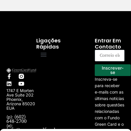
Ligações
Entrar Em
Rápidas
Contacto
Programa EB-5
Os nossos projectos
Inscrever-
se
Inscreva-se
para receber
1747 E Morten
e-mails com as
Ave Suite 202
últimas notícias
Phoenix,
Arizona 85020
sobre questões
EUA
relacionadas
(602)
(p):
com o Fundo
648-2700
Green Card e o
(e):
info@greencardfund.com
Programa de