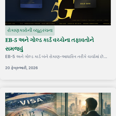
રોકાણકારોની વ્યૂહરચના
EB-5 અને ગોલ્ડ કાર્ડ વચ્ચેના તફાવતોને
સમજવું
EB-5 અને ગોલ્ડ કાર્ડ બંને રોકાણ-આધારિત તરીકે ચર્ચામાં છે...
20 ફેબ્રુઆરી, 2026