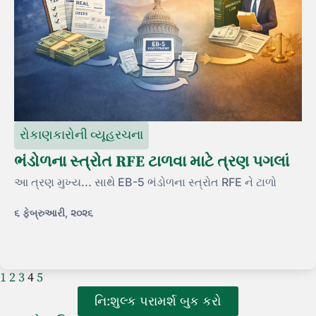
રોકાણકારોની વ્યૂહરચના
ભંડોળના સ્ત્રોત RFE ટાળવા માટે ત્રણ પગલાં
આ ત્રણ મુખ્ય... સાથે EB-5 ભંડોળના સ્ત્રોત RFE ને ટાળો
૬ ફેબ્રુઆરી, ૨૦૨૬
1
2
3
4
5
નિ:શુલ્ક પરામર્શ બુક કરો