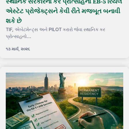
સ્થાનિક સરકારના કર પ્રોત્સાહનો EB-5 રિયલ
એસ્ટેટ પ્રોજેક્ટ્સને કેવી રીતે મજબૂત બનાવી
શકે છે
TIF, એબેટમેન્ટ્સ અને PILOT કરારો જેવા સ્થાનિક કર
પ્રોત્સાહનો...
૧૩ માર્ચ, ૨૦૨૬