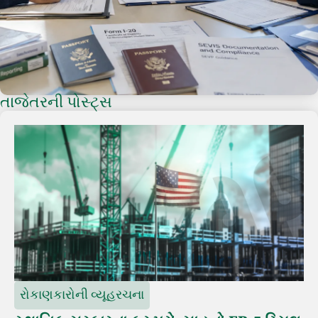
તાજેતરની પોસ્ટ્સ
રોકાણકારોની વ્યૂહરચના