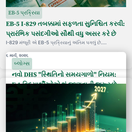
EB-5 પ્રક્રિયા
EB-5 I-829 તબક્કામાં સફળતા સુનિશ્ચિત કરવી:
પ્રારંભિક પસંદગીઓ સૌથી વધુ અસર કરે છે
I-829 મંજૂરી એ EB-5 પ્રક્રિયાનું અંતિમ પગલું છે....
૬ માર્ચ, ૨૦૨૬
બ્લોગ્સ
નવો DHS "સ્થિતિનો સમયગાળો" નિયમ:
F-1 વિદ્યાર્થીઓએ શું જાણવાની જરૂર છે
અને તે EB-5 મેળવવા પર કેવી અસર કરે છે
૧૫ સપ્ટેમ્બર, ૨૦૨૬ થી, DHS સ્થિતિનો સમયગાળો... ને
બદલશે.
6 ઓગસ્ટ, 2026