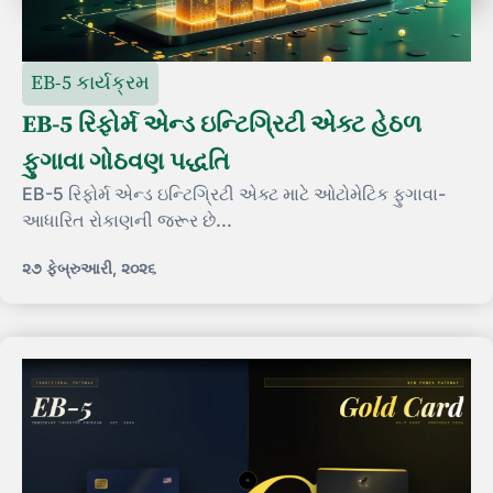
EB-5 કાર્યક્રમ
EB-5 રિફોર્મ એન્ડ ઇન્ટિગ્રિટી એક્ટ હેઠળ
ફુગાવા ગોઠવણ પદ્ધતિ
EB-5 રિફોર્મ એન્ડ ઇન્ટિગ્રિટી એક્ટ માટે ઓટોમેટિક ફુગાવા-
આધારિત રોકાણની જરૂર છે...
૨૭ ફેબ્રુઆરી, ૨૦૨૬