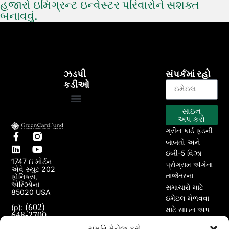
હજારો ઇમિગ્રન્ટ ઇન્વેસ્ટર પરિવારોને સશક્ત
બનાવવું.
ઝડપી
સંપર્કમાં રહો
કડીઓ
સાઇન
EB-5 કાર્યક્રમ
અમારા પ્રોજેક્ટ્સ
અપ કરો
ગ્રીન કાર્ડ ફંડની
બાબતો અને
ઇબી-5 વિઝા
1747 ઇ મોર્ટન
પ્રોગ્રામ અંગેના
એવે સ્યુટ 202
તાજેતરના
ફોનિક્સ,
એરિઝોના
સમાચારો માટે
85020 USA
ઇમેઇલ મેળવવા
(602)
(p):
માટે સાઇન અપ
648-2700
કરો.
(e):