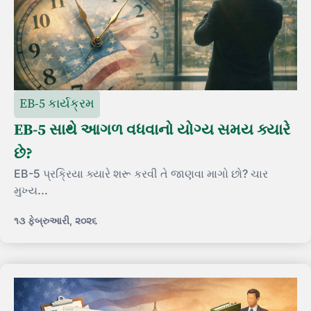
EB-5 કાર્યક્રમ
EB-5 સાથે આગળ વધવાનો યોગ્ય સમય ક્યારે
છે?
EB-5 પ્રક્રિયા ક્યારે શરૂ કરવી તે જાણવા માગો છો? ચાર
મુખ્ય...
૧૩ ફેબ્રુઆરી, ૨૦૨૬