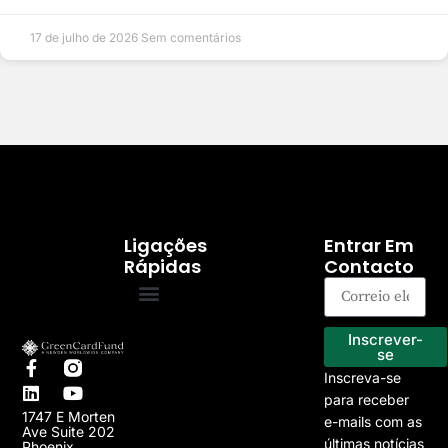
17 de julho de 2026
Sem comentários
Ligações
Entrar Em
Rápidas
Contacto
Programa EB-5
Os nossos projectos
Inscrever-
se
Inscreva-se
para receber
1747 E Morten
e-mails com as
Ave Suite 202
últimas notícias
Phoenix,