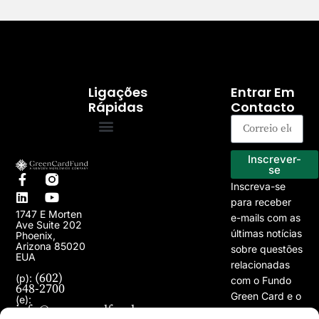
Ligações
Entrar Em
Rápidas
Contacto
Programa EB-5
Os nossos projectos
Inscrever-
se
Inscreva-se
para receber
1747 E Morten
e-mails com as
Ave Suite 202
últimas notícias
Phoenix,
Arizona 85020
sobre questões
EUA
relacionadas
(602)
(p):
com o Fundo
648-2700
Green Card e o
(e):
info@greencardfund.com
Programa de