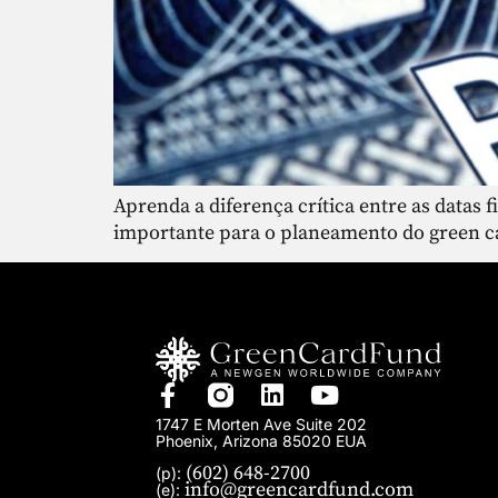
Aprenda a diferença crítica entre as datas 
importante para o planeamento do green car
1747 E Morten Ave Suite 202
Phoenix, Arizona 85020 EUA
(602) 648-2700
(p):
info@greencardfund.com
(e):