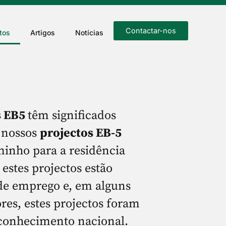
Contactar-nos
tos
Artigos
Notícias
s EB5
têm significados
s nossos
projectos EB-5
inho para a residência
stes projectos estão
 de emprego e, em alguns
res, estes projectos foram
econhecimento nacional.