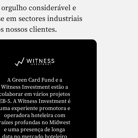
 orgulho considerável e
e em sectores industriais
s nossos clientes.
A Green Card Fund e a
Witness Investment estão a
colaborar em vários projetos
EB-5. A Witness Investment é
uma experiente promotora e
operadora hoteleira com
raízes profundas no Midwest
e uma presença de longa
data no mercado hoteleiro