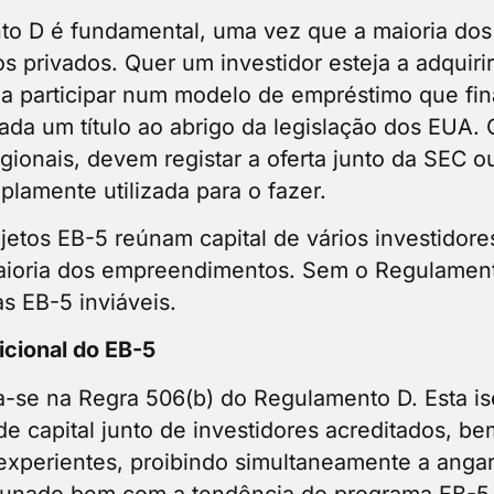
o D é fundamental, uma vez que a maioria dos
os privados. Quer um investidor esteja a adquiri
 participar num modelo de empréstimo que fin
ada um título ao abrigo da legislação dos EUA
ionais, devem registar a oferta junto da SEC o
plamente utilizada para o fazer.
jetos EB-5 reúnam capital de vários investidore
aioria dos empreendimentos. Sem o Regulament
as EB-5 inviáveis.
icional do EB-5
ia-se na Regra 506(b) do Regulamento D. Esta i
de capital junto de investidores acreditados, 
experientes, proibindo simultaneamente a angar
dunado bem com a tendência do programa EB-5 