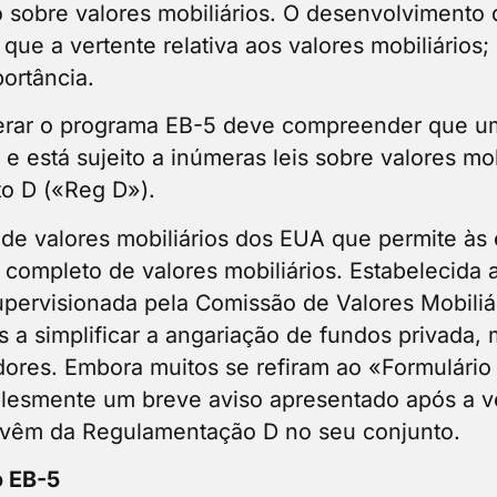
o sobre valores mobiliários. O desenvolvimento 
que a vertente relativa aos valores mobiliários;
portância.
erar o programa EB-5 deve compreender que um 
 e está sujeito a inúmeras leis sobre valores mo
to D («Reg D»).
 de valores mobiliários dos EUA que permite às
o completo de valores mobiliários. Estabelecida 
upervisionada pela Comissão de Valores Mobiliá
s a simplificar a angariação de fundos privada
idores. Embora muitos se refiram ao «Formulári
mplesmente um breve aviso apresentado após a ve
rovêm da Regulamentação D no seu conjunto.
o EB-5