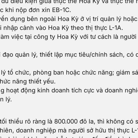
 đủ điều kiện giữa thực thể Hoa Kỳ và thực thể
ước khi nộp đơn xin EB-1C.
n dụng bên ngoài Hoa Kỳ ở vị trí quản lý hoặc 
hi nhập cảnh vào Hoa Kỳ theo thị thực L-1A.
làm việc tại công ty Hoa Kỳ với tư cách là ngườ
 đạo quản lý, thiết lập mục tiêu/chính sách, có
lý tổ chức, phòng ban hoặc chức năng; giám s
hức năng thiết yếu.
ng hoạt động kinh doanh tích cực và doanh nghi
n lý.
tối thiểu rõ ràng là 800.000 đô la, thì không có 
 nhiên, doanh nghiệp mà người sở hữu thị thực 