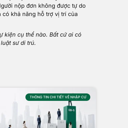
Người nộp đơn không được tự do
có khả năng hỗ trợ vị trí của
ự kiện cụ thể nào. Bất cứ ai có
uật sư di trú.
THÔNG TIN CHI TIẾT VỀ NHẬP CƯ