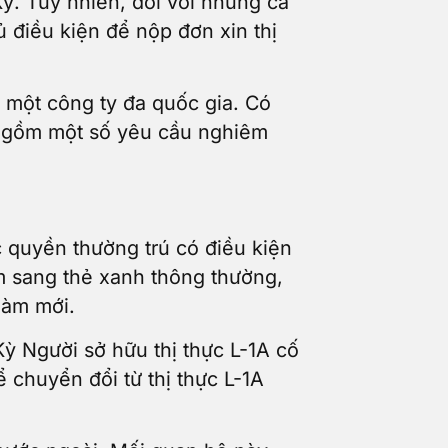
ỳ. Tuy nhiên, đối với những cá
 điều kiện để nộp đơn xin thị
 một công ty đa quốc gia. Có
ao gồm một số yêu cầu nghiêm
c quyền thường trú có điều kiện
ăm sang thẻ xanh thông thường,
làm mới.
Kỳ Người sở hữu thị thực L-1A cố
 chuyển đổi từ thị thực L-1A