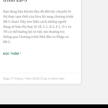
Bạn đang băn khoăn liệu đã đến lúc chuyển từ
thị thực tạm thời của Hoa Kỳ sang chương trình
EB-5 chưa? Hãy tìm hiểu cách những người
đang sở hữu thị thực H-1B, L-1, E-2, F-1, O-1 và
TN có thể hưởng lợi từ việc xin thường trú
thông qua Chương trình Nhà đầu tư Nhập cư
EB-5.
ĐỌC THÊM "
Ngày 17 tháng 7 năm 2026
Chưa có bình luận