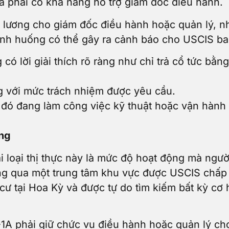
và phải có khả năng hỗ trợ giám đốc điều hành.
 lương cho giám đốc điều hành hoặc quản lý, n
tình huống có thể gây ra cảnh báo cho USCIS b
có lời giải thích rõ ràng như chỉ trả cổ tức bằn
g với mức trách nhiệm được yêu cầu.
đó đang làm công việc kỹ thuật hoặc vận hành 
ộng
i loại thị thực này là mức độ hoạt động mà ngư
ng qua một trung tâm khu vực được USCIS chấp 
cư tại Hoa Kỳ và được tự do tìm kiếm bất kỳ cơ
-1A phải giữ chức vụ điều hành hoặc quản lý ch