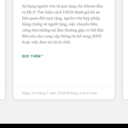
Sử dụng nguồn vốn từ quà tặng cho khoản đầu
tư EB-5? Tìm hiểu cách USCIS đánh giá hồ sơ
liên quan đến quà tặng, nguồn vốn hợp pháp,
bằng chứng về người tặng, việc chuyển tiền,
cũng như những sai lầm thường gặp có thể dẫn
đến yêu cầu cung cấp thông tin bổ sung (RFE)
hoặc việc đơn xin bị từ chối.
ĐỌC THÊM "
Ngày 24 tháng 7 năm 2026
Không có bình luận