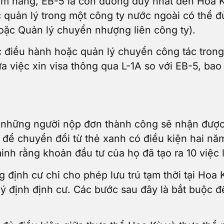
iềm năng, EB-5 là con đường duy nhất đến Hoa K
quản lý trong một công ty nước ngoài có thể đủ
oặc Quản lý chuyển nhượng liên công ty).
 điều hành hoặc quản lý chuyển công tác trong
ữa việc xin visa thông qua L-1A so với EB-5, b
 là những người nộp đơn thành công sẽ nhận đượ
, để chuyển đổi từ thẻ xanh có điều kiện hai n
nh rằng khoản đầu tư của họ đã tạo ra 10 việc 
g định cư chỉ cho phép lưu trú tạm thời tại Hoa 
 định định cư. Các bước sau đây là bắt buộc để