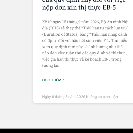
nộp đơn xin thị thực EB-5
Kể từ ngày 15 tháng 9 năm 2026, Bộ An ninh Nội
địa (DHS) sẽ thay thế “Thời hạn tư cách lưu trú”
(Duration of Status) bằng “Thời hạn nhập cảnh
cố định” đối với hầu hết sinh viên F-1. Tìm hiểu
xem quy định mới này sẽ ảnh hưởng như thế
nào đến việc tuân thủ các quy định về thị thực,
việc gia hạn thị thực và kế hoạch EB-5 trong
tương lai.
ĐỌC THÊM "
Ngày 6 tháng 8 năm 2026
Không có bình luận