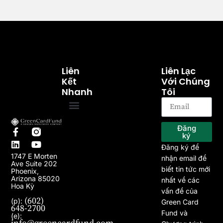
Liên
Liên Lạc
Kết
Với Chúng
Nhanh
Tôi
Trang chủ
Về chúng tôi
Chương trình EB-5
Dự án
Bài viết
Tin tức
Đăng
ký
Đăng ký để
1747 E Morten
nhận email để
Ave Suite 202
biết tin tức mới
Phoenix,
Arizona 85020
nhất về các
Hoa Kỳ
vấn đề của
(602)
(p):
Green Card
648-2700
Fund và
(e):