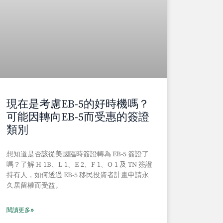
現在是考慮EB-5的好時機嗎？
可能因轉向EB-5而受惠的簽證
類別
想知道是否該從美國臨時簽證轉為 EB-5 簽證了
嗎？了解 H-1B、L-1、E-2、F-1、O-1 及 TN 簽證
持有人，如何透過 EB-5 移民投資者計畫申請永
久居留權而受益。
閱讀更多»