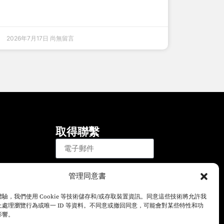
2026年7月17日
尚無留言
取得聯繫
登記
管理同意書
註冊以接收有關綠卡基金事務和
驗，我們使用 Cookie 等技術儲存和/或存取裝置資訊。同意這些技術將允許我
EB-5簽證計劃的最新消息的電
處理瀏覽行為或唯一 ID 等資料。不同意或撤回同意，可能會對某些特性和功
子郵件。
影響。