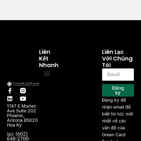
Liên
Liên Lạc
Kết
Với Chúng
Nhanh
Tôi
Trang chủ
Về chúng tôi
Chương trình EB-5
Dự án
Bài viết
Tin tức
Đăng
ký
Đăng ký để
1747 E Morten
nhận email để
Ave Suite 202
biết tin tức mới
Phoenix,
Arizona 85020
nhất về các
Hoa Kỳ
vấn đề của
(602)
(p):
Green Card
648-2700