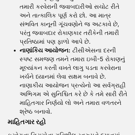
તમારી કરવેરાની જવાબદારીઓ સચોટ રીતે
અને તાત્કાલિક પૂર્ણ કરો છો. આ માત્ર
સંભવિત કાનૂની ગૂંચવણોને જ અટકાવે છે,
પરંતુ જવાબદાર રોકાણકાર તરીકેની તમારી
પ્રતિષ્ઠામાં પણ ફાળો આપે છે.
નાણાંકિય આયોજન:
ટીસીએસના દરની
સ્પષ્ટ સમજણ તમને તમારા ઇબી-5 રોકાણનું
મૂલ્યાંકન કરતી વખતે લાગુ પડતા કરવેરાના
ખર્ચને ધ્યાનમાં લેવા સક્ષમ બનાવે છે.
નાણાકીય આયોજન પ્રત્યેનો આ સર્વગ્રાહી
અભિગમ એ સુનિશ્ચિત કરે છે કે તમે સારી રીતે
માહિતગાર નિર્ણયો લો અને તમારા વળતરને
શ્રેષ્ઠ બનાવો.
માહિતગાર રહો