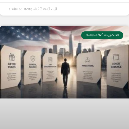
૬ ઓગસ્ટ, ૨૦૨૬
કોઈ ટિપ્પણી નહીં
રોકાણકારોની વ્યૂહરચના