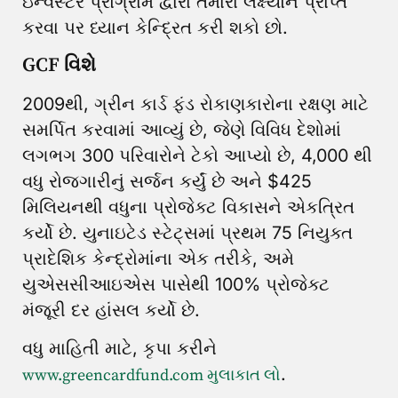
ઇન્વેસ્ટર પ્રોગ્રામ દ્વારા તમારા લક્ષ્યોને પ્રાપ્ત
કરવા પર ધ્યાન કેન્દ્રિત કરી શકો છો.
GCF વિશે
2009થી, ગ્રીન કાર્ડ ફંડ રોકાણકારોના રક્ષણ માટે
સમર્પિત કરવામાં આવ્યું છે, જેણે વિવિધ દેશોમાં
લગભગ 300 પરિવારોને ટેકો આપ્યો છે, 4,000 થી
વધુ રોજગારીનું સર્જન કર્યું છે અને $425
મિલિયનથી વધુના પ્રોજેક્ટ વિકાસને એકત્રિત
કર્યો છે. યુનાઇટેડ સ્ટેટ્સમાં પ્રથમ 75 નિયુક્ત
પ્રાદેશિક કેન્દ્રોમાંના એક તરીકે, અમે
યુએસસીઆઇએસ પાસેથી 100% પ્રોજેક્ટ
મંજૂરી દર હાંસલ કર્યો છે.
વધુ માહિતી માટે, કૃપા કરીને
.
www.greencardfund.com મુલાકાત લો