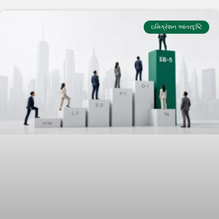
ઇમિગ્રેશન આંતરદૃષ્ટિ