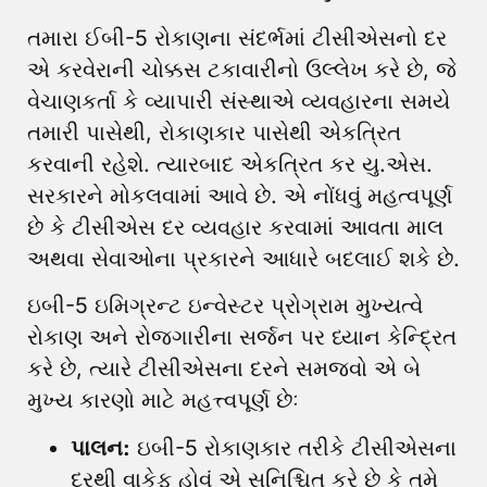
તમારા ઈબી-5 રોકાણના સંદર્ભમાં ટીસીએસનો દર
એ કરવેરાની ચોક્કસ ટકાવારીનો ઉલ્લેખ કરે છે, જે
વેચાણકર્તા કે વ્યાપારી સંસ્થાએ વ્યવહારના સમયે
તમારી પાસેથી, રોકાણકાર પાસેથી એકત્રિત
કરવાની રહેશે. ત્યારબાદ એકત્રિત કર યુ.એસ.
સરકારને મોકલવામાં આવે છે. એ નોંધવું મહત્વપૂર્ણ
છે કે ટીસીએસ દર વ્યવહાર કરવામાં આવતા માલ
અથવા સેવાઓના પ્રકારને આધારે બદલાઈ શકે છે.
ઇબી-5 ઇમિગ્રન્ટ ઇન્વેસ્ટર પ્રોગ્રામ મુખ્યત્વે
રોકાણ અને રોજગારીના સર્જન પર ધ્યાન કેન્દ્રિત
કરે છે, ત્યારે ટીસીએસના દરને સમજવો એ બે
મુખ્ય કારણો માટે મહત્ત્વપૂર્ણ છેઃ
પાલન:
ઇબી-5 રોકાણકાર તરીકે ટીસીએસના
દરથી વાકેફ હોવું એ સુનિશ્ચિત કરે છે કે તમે