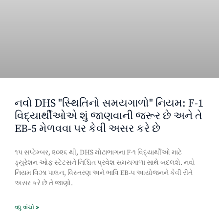
નવો DHS "સ્થિતિનો સમયગાળો" નિયમ: F-1
વિદ્યાર્થીઓએ શું જાણવાની જરૂર છે અને તે
EB-5 મેળવવા પર કેવી અસર કરે છે
૧૫ સપ્ટેમ્બર, ૨૦૨૬ થી, DHS મોટાભાગના F-૧ વિદ્યાર્થીઓ માટે
ડ્યુરેશન ઓફ સ્ટેટસને નિશ્ચિત પ્રવેશ સમયગાળા સાથે બદલશે. નવો
નિયમ વિઝા પાલન, વિસ્તરણ અને ભાવિ EB-૫ આયોજનને કેવી રીતે
અસર કરે છે તે જાણો.
વધુ વાંચો »