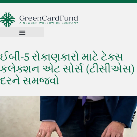
ઈબી-5 રોકાણકારો માટે ટેક્સ
કલેક્શન એટ સોર્સ (ટીસીએસ)
દરને સમજવો