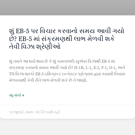
શું EB-5 પર વિચાર કરવાનો સમય આવી ગયો
છે? EB-5 માં સંક્રમણથી લાભ મેળવી શકે
તેવી વિઝા શ્રેણીઓ
શું તમને આશ્ચર્ય થાય છે કે શું કામચલાઉ યુએસ વિઝાથી EB-5 માં
સંક્રમણ કરવાનો સમય આવી ગયો છે? H-1B, L-1, E-2, F-1, O-1, અને
TN વિઝા ધારકો EB-5 ઇમિગ્રન્ટ ઇન્વેસ્ટર પ્રોગ્રામ દ્વારા કાયમી નિવાસ
મેળવવાથી કેવી રીતે લાભ મેળવી શકે છે તે જાણો.
વધુ વાંચો »
૧૭ જુલાઈ, ૨૦૨૬
કોઈ ટિપ્પણી નહીં