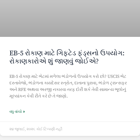
EB-5 રોકાણ માટે ગિફ્ટેડ ફંડ્સનો ઉપયોગ:
રોકાણકારોએ શું જાણવું જોઈએ?
EB-5 રોકાણ માટે ભેટમાં મળેલા ભંડોળનો ઉપયોગ કરો છો? USCIS ભેટ
દસ્તાવેજો, ભંડોળના કાયદેસર સ્ત્રોત, દાતાના પુરાવા, ભંડોળ ટ્રાન્સફર
અને RFE અથવા અરજી નકારવા તરફ દોરી શકે તેવી સામાન્ય ભૂલોનું
મૂલ્યાંકન કેવી રીતે કરે છે તે જાણો.
વધુ વાંચો »
૨૪ જુલાઈ, ૨૦૨૬
કોઈ ટિપ્પણી નહીં