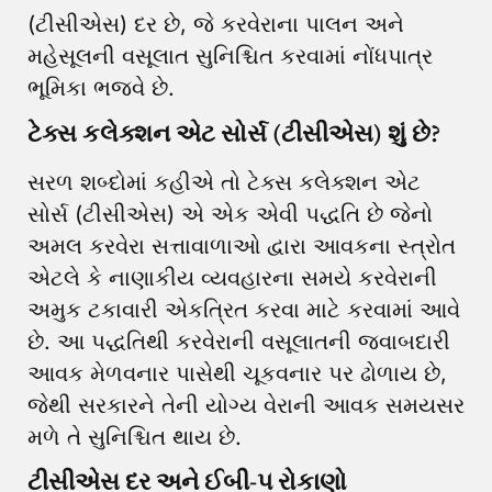
(ટીસીએસ) દર છે, જે કરવેરાના પાલન અને
મહેસૂલની વસૂલાત સુનિશ્ચિત કરવામાં નોંધપાત્ર
ભૂમિકા ભજવે છે.
ટેક્સ કલેક્શન એટ સોર્સ (ટીસીએસ) શું છે?
સરળ શબ્દોમાં કહીએ તો ટેક્સ કલેક્શન એટ
સોર્સ (ટીસીએસ) એ એક એવી પદ્ધતિ છે જેનો
અમલ કરવેરા સત્તાવાળાઓ દ્વારા આવકના સ્ત્રોત
એટલે કે નાણાકીય વ્યવહારના સમયે કરવેરાની
અમુક ટકાવારી એકત્રિત કરવા માટે કરવામાં આવે
છે. આ પદ્ધતિથી કરવેરાની વસૂલાતની જવાબદારી
આવક મેળવનાર પાસેથી ચૂકવનાર પર ઢોળાય છે,
જેથી સરકારને તેની યોગ્ય વેરાની આવક સમયસર
મળે તે સુનિશ્ચિત થાય છે.
ટીસીએસ દર અને ઈબી-૫ રોકાણો