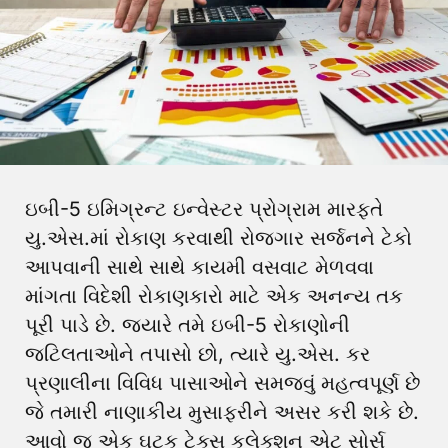
ઇબી-5 ઇમિગ્રન્ટ ઇન્વેસ્ટર પ્રોગ્રામ મારફતે
યુ.એસ.માં રોકાણ કરવાથી રોજગાર સર્જનને ટેકો
આપવાની સાથે સાથે કાયમી વસવાટ મેળવવા
માંગતા વિદેશી રોકાણકારો માટે એક અનન્ય તક
પૂરી પાડે છે. જ્યારે તમે ઇબી-5 રોકાણોની
જટિલતાઓને તપાસો છો, ત્યારે યુ.એસ. કર
પ્રણાલીના વિવિધ પાસાઓને સમજવું મહત્વપૂર્ણ છે
જે તમારી નાણાકીય મુસાફરીને અસર કરી શકે છે.
આવો જ એક ઘટક ટેક્સ કલેક્શન એટ સોર્સ