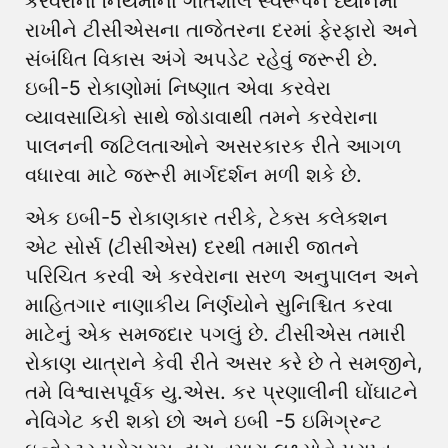
કરવેરાના નિયમોના ગતિશીલ સ્વરૂપને ધ્યાનમાં
રાખીને ટીસીએસના તાજેતરના દરમાં ફેરફારો અને
સંબંધિત વિકાસ અંગે અપડેટ રહેવું જરૂરી છે.
ઇબી-5 રોકાણોમાં નિષ્ણાત એવા કરવેરા
વ્યાવસાયિકો સાથે જોડાવાથી તમને કરવેરાના
પાલનની જટિલતાઓને અસરકારક રીતે આગળ
વધારવા માટે જરૂરી માર્ગદર્શન મળી શકે છે.
એક ઇબી-5 રોકાણકાર તરીકે, ટેક્સ કલેક્શન
એટ સોર્સ (ટીસીએસ) દરથી તમારી જાતને
પરિચિત કરવી એ કરવેરાના સરળ અનુપાલન અને
માહિતગાર નાણાકીય નિર્ણયોને સુનિશ્ચિત કરવા
માટેનું એક સમજદાર પગલું છે. ટીસીએસ તમારી
રોકાણ યાત્રાને કેવી રીતે અસર કરે છે તે સમજીને,
તમે વિશ્વાસપૂર્વક યુ.એસ. કર પ્રણાલીની ઘોંઘાટને
નેવિગેટ કરી શકો છો અને ઇબી -5 ઇમિગ્રન્ટ