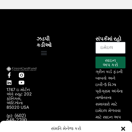
ઝડપી
સંપર્કમાં રહો
કડીઓ
સાઇન
EB-5 કાર્યક્રમ
અમારા પ્રોજેક્ટ્સ
અપ કરો
ગ્રીન કાર્ડ ફંડની
બાબતો અને
ઇબી-5 વિઝા
1747 ઇ મોર્ટન
પ્રોગ્રામ અંગેના
એવે સ્યુટ 202
તાજેતરના
ફોનિક્સ,
એરિઝોના
સમાચારો માટે
85020 USA
ઇમેઇલ મેળવવા
(602)
(p):
માટે સાઇન અપ
648-2700
કરો.
(e):
info@greencardfund.com
સંમતિ મેનેજ કરો