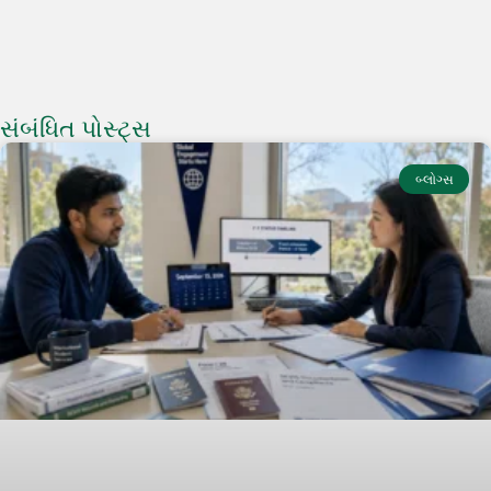
સંબંધિત પોસ્ટ્સ
બ્લોગ્સ