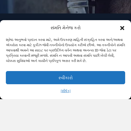
રોજગાર
સંમતિ મેનેજ કરો
શ્રેષ્ઠ અનુભવો પ્રદાન કરવા માટે, અમે ઉપકરણ માહિતી સંગ્રહિત કરવા અને/અથવા
રોજગારીના પુરાવા, જેમાં રોજગારના કરારો અને
ઍક્સેસ કરવા માટે કૂકીઝ જેવી તકનીકોનો ઉપયોગ કરીએ છીએ. આ તકનીકોને સંમતિ
જો લાગુ પડતું હોય તો વ્યાવસાયિક લાઇસન્સનો
આપવાથી અમને આ સાઇટ પર બ્રાઉઝિંગ વર્તન અથવા અનન્ય ID જેવા ડેટા પર
સમાવેશ થાય છે.
પ્રક્રિયા કરવાની મંજૂરી મળશે. સંમતિ ન આપવી અથવા સંમતિ પાછી ખેંચી લેવી,
ચોક્કસ સુવિધાઓ અને કાર્યોને પ્રતિકૂળ અસર કરી શકે છે.
ઝડપી
સંપર્કમાં રહો
સ્વીકારો
કડીઓ
{શીર્ષક}
ગુજરાતી
સાઇન
EB-5 કાર્યક્રમ
અમારા પ્રોજેક્ટ્સ
અપ કરો
ગ્રીન કાર્ડ ફંડની
બાબતો અને
ઇબી-5 વિઝા
1747 ઇ મોર્ટન
પ્રોગ્રામ અંગેના
એવે સ્યુટ 202