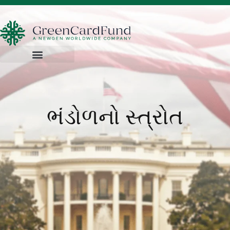
ભંડોળનો સ્ત્રોત