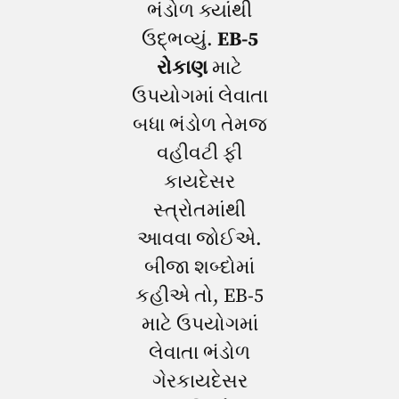
ભંડોળ ક્યાંથી
ઉદ્ભવ્યું.
EB-5
રોકાણ
માટે
ઉપયોગમાં લેવાતા
બધા ભંડોળ
તેમજ
વહીવટી ફી
કાયદેસર
સ્ત્રોતમાંથી
આવવા જોઈએ.
બીજા શબ્દોમાં
કહીએ તો, EB-5
માટે ઉપયોગમાં
લેવાતા ભંડોળ
ગેરકાયદેસર