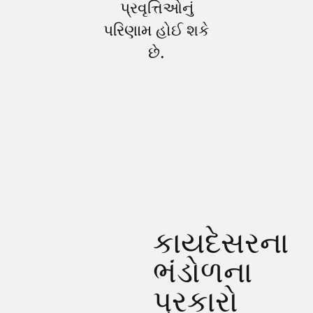
પ્રવૃત્તિઓનું
પરિણામ હોઈ શકે
છે.
કાયદેસરના
ભંડોળના
પ્રકારો