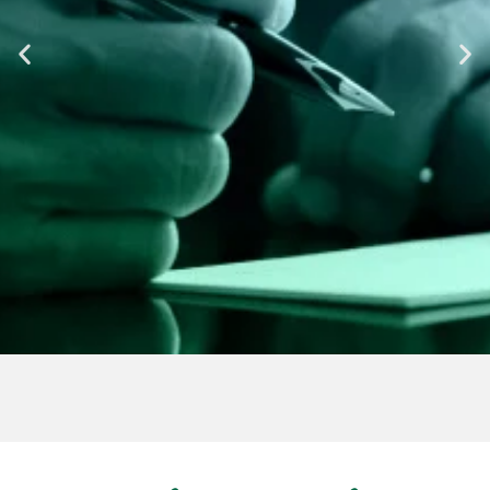
પગાર
કાયદેસર રોજગારમાંથી મળેલી કોઈપણ આવકનો
ઉપયોગ
EB-5 રોકાણ
અને વહીવટી ફી માટે થઈ