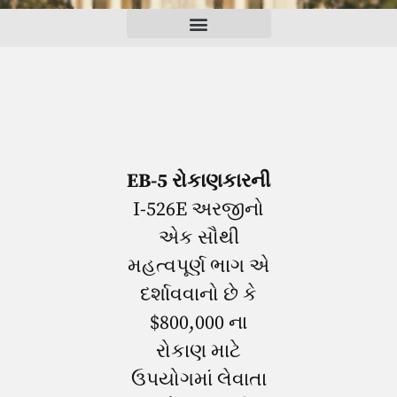
EB-5 રોકાણકારની
I-526E અરજીનો
એક સૌથી
મહત્વપૂર્ણ ભાગ
એ
દર્શાવવાનો છે કે
$800,000 ના
રોકાણ માટે
ઉપયોગમાં લેવાતા