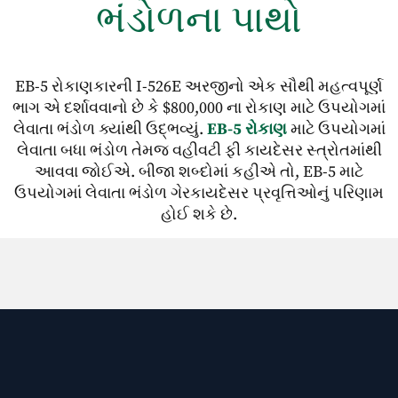
ભંડોળના પાથો
શકે છે.
EB-5 રોકાણકારની I-526E અરજીનો એક સૌથી મહત્વપૂર્ણ
ભાગ એ દર્શાવવાનો છે કે $800,000 ના રોકાણ માટે ઉપયોગમાં
લેવાતા ભંડોળ ક્યાંથી ઉદ્ભવ્યું.
EB-5 રોકાણ
માટે ઉપયોગમાં
લેવાતા બધા ભંડોળ
તેમજ વહીવટી ફી કાયદેસર સ્ત્રોતમાંથી
આવવા જોઈએ. બીજા શબ્દોમાં કહીએ તો, EB-5 માટે
ઉપયોગમાં લેવાતા ભંડોળ ગેરકાયદેસર પ્રવૃત્તિઓનું પરિણામ
હોઈ શકે છે.