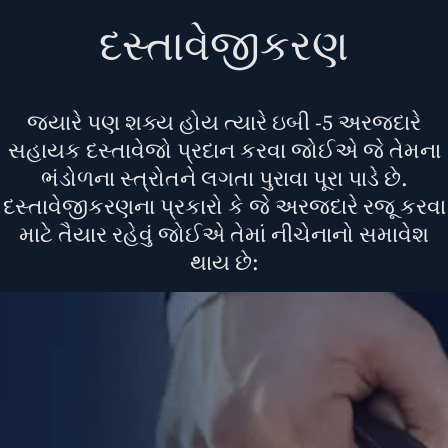
દસ્તાવેજીકરણ
જ્યારે પણ શક્ય હોય ત્યારે ઇબી -5 અરજદારે
સહાયક દસ્તાવેજો પ્રદાન કરવા જોઈએ જે તેમના
ભંડોળના સ્ત્રોતને લગતા પુરાવા પૂરા પાડે છે.
દસ્તાવેજીકરણના પ્રકારો કે જે અરજદારે રજૂ કરવા
માટે તૈયાર રહેવું જોઈએ તેમાં નીચેનાનો સમાવેશ
થાય છે: