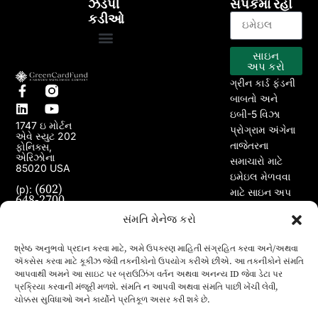
ઝડપી
સંપર્કમાં રહો
કડીઓ
સાઇન
EB-5 કાર્યક્રમ
અમારા પ્રોજેક્ટ્સ
અપ કરો
ગ્રીન કાર્ડ ફંડની
બાબતો અને
ઇબી-5 વિઝા
1747 ઇ મોર્ટન
પ્રોગ્રામ અંગેના
એવે સ્યુટ 202
તાજેતરના
ફોનિક્સ,
એરિઝોના
સમાચારો માટે
85020 USA
ઇમેઇલ મેળવવા
(602)
(p):
માટે સાઇન અપ
648-2700
કરો.
(e):
info@greencardfund.com
સંમતિ મેનેજ કરો
શ્રેષ્ઠ અનુભવો પ્રદાન કરવા માટે, અમે ઉપકરણ માહિતી સંગ્રહિત કરવા અને/અથવા
ઍક્સેસ કરવા માટે કૂકીઝ જેવી તકનીકોનો ઉપયોગ કરીએ છીએ. આ તકનીકોને સંમતિ
આપવાથી અમને આ સાઇટ પર બ્રાઉઝિંગ વર્તન અથવા અનન્ય ID જેવા ડેટા પર
પ્રક્રિયા કરવાની મંજૂરી મળશે. સંમતિ ન આપવી અથવા સંમતિ પાછી ખેંચી લેવી,
ચોક્કસ સુવિધાઓ અને કાર્યોને પ્રતિકૂળ અસર કરી શકે છે.