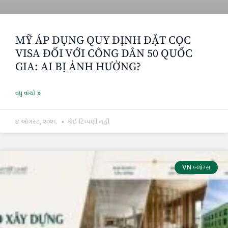
MỸ ÁP DỤNG QUY ĐỊNH ĐẶT CỌC
VISA ĐỐI VỚI CÔNG DÂN 50 QUỐC
GIA: AI BỊ ẢNH HƯỞNG?
વધુ વાંચો »
૪ ઓગસ્ટ, ૨૦૨૬
કોઈ ટિપ્પણી નહીં
VN બ્લોગ્સ