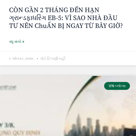
CÒN GẦN 2 THÁNG ĐẾN HẠN
ગ્રાન્ડફાધરિંગ EB-5: VÌ SAO NHÀ ĐẦU
TƯ NÊN ChuẨN BỊ NGAY TỪ BÂY GIỜ?
વધુ વાંચો »
૬ ઓગસ્ટ, ૨૦૨૬
કોઈ ટિપ્પણી નહીં
VN બ્લોગ્સ