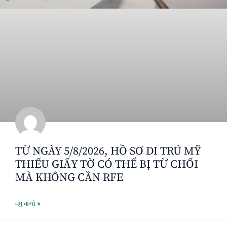
TỪ NGÀY 5/8/2026, HỒ SƠ DI TRÚ MỸ
THIẾU GIẤY TỜ CÓ THỂ BỊ TỪ CHỐI
MÀ KHÔNG CẦN RFE
વધુ વાંચો »