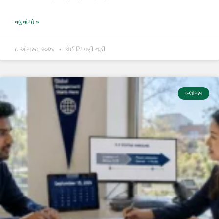
વધુ વાંચો »
૮ ઓગસ્ટ, ૨૦૨૬
કોઈ ટિપ્પણી નહીં
બ્લોગ્સ