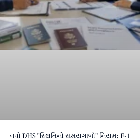
નવો DHS "સ્થિતિનો સમયગાળો" નિયમ: F-1