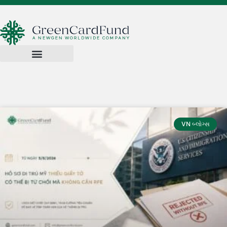
VN બ્લોગ્સ