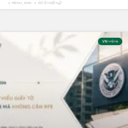
૮ ઓગસ્ટ, ૨૦૨૬
કોઈ ટિપ્પણી નહીં
VN બ્લોગ્સ