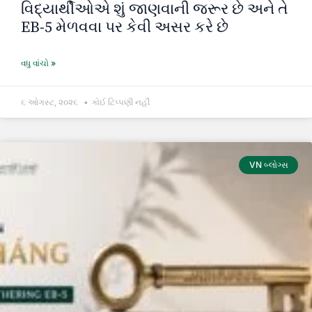
વિદ્યાર્થીઓએ શું જાણવાની જરૂર છે અને તે
EB-5 મેળવવા પર કેવી અસર કરે છે
વધુ વાંચો »
૬ ઓગસ્ટ, ૨૦૨૬
કોઈ ટિપ્પણી નહીં
VN બ્લોગ્સ