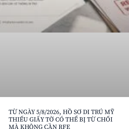
TỪ NGÀY 5/8/2026, HỒ SƠ DI TRÚ MỸ
THIẾU GIẤY TỜ CÓ THỂ BỊ TỪ CHỐI
MÀ KHÔNG CẦN RFE