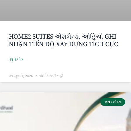
HOME2 SUITES એશલેન્ડ, ઓહિયો GHI
NHẬN TIẾN ĐỘ XAY DỰNG TÍCH CỰC
વધુ વાંચો »
૩૧ જુલાઈ, ૨૦૨૬
કોઈ ટિપ્પણી નહીં
VN બ્લોગ્સ