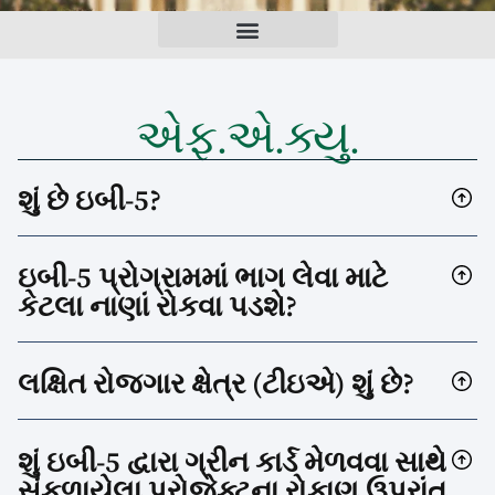
એફ.એ.ક્યુ.
શું છે ઇબી-5?
ઇબી-5 પ્રોગ્રામમાં ભાગ લેવા માટે
કેટલા નાણાં રોકવા પડશે?
લક્ષિત રોજગાર ક્ષેત્ર (ટીઇએ) શું છે?
શું ઇબી-5 દ્વારા ગ્રીન કાર્ડ મેળવવા સાથે
સંકળાયેલા પ્રોજેક્ટના રોકાણ ઉપરાંત