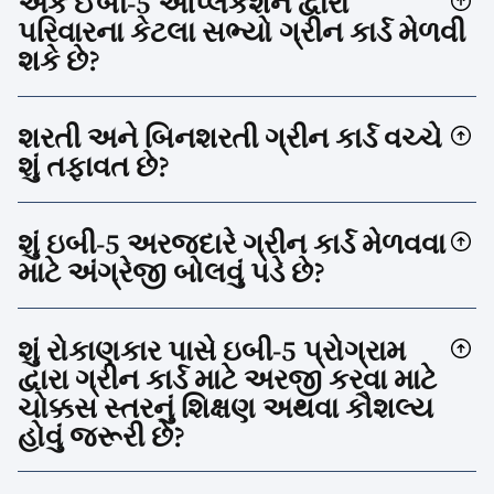
એક ઈબી-5 એપ્લિકેશન દ્વારા
પરિવારના કેટલા સભ્યો ગ્રીન કાર્ડ મેળવી
શકે છે?
શરતી અને બિનશરતી ગ્રીન કાર્ડ વચ્ચે
શું તફાવત છે?
શું ઇબી-5 અરજદારે ગ્રીન કાર્ડ મેળવવા
માટે અંગ્રેજી બોલવું પડે છે?
શું રોકાણકાર પાસે ઇબી-5 પ્રોગ્રામ
દ્વારા ગ્રીન કાર્ડ માટે અરજી કરવા માટે
ચોક્કસ સ્તરનું શિક્ષણ અથવા કૌશલ્ય
હોવું જરૂરી છે?