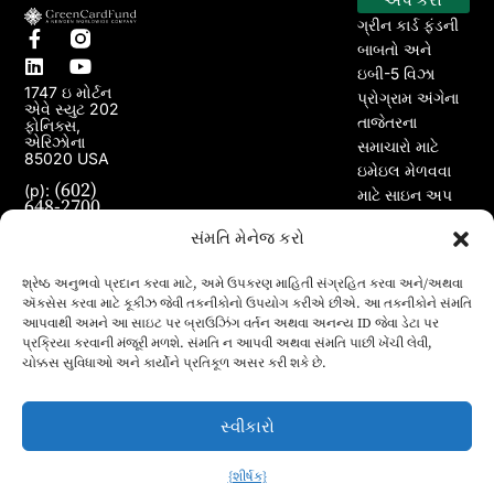
ગ્રીન કાર્ડ ફંડની
બાબતો અને
ઇબી-5 વિઝા
1747 ઇ મોર્ટન
પ્રોગ્રામ અંગેના
એવે સ્યુટ 202
તાજેતરના
ફોનિક્સ,
એરિઝોના
સમાચારો માટે
85020 USA
ઇમેઇલ મેળવવા
(602)
(p):
માટે સાઇન અપ
648-2700
કરો.
(e):
info@greencardfund.com
સંમતિ મેનેજ કરો
શ્રેષ્ઠ અનુભવો પ્રદાન કરવા માટે, અમે ઉપકરણ માહિતી સંગ્રહિત કરવા અને/અથવા
ઍક્સેસ કરવા માટે કૂકીઝ જેવી તકનીકોનો ઉપયોગ કરીએ છીએ. આ તકનીકોને સંમતિ
આપવાથી અમને આ સાઇટ પર બ્રાઉઝિંગ વર્તન અથવા અનન્ય ID જેવા ડેટા પર
પ્રક્રિયા કરવાની મંજૂરી મળશે. સંમતિ ન આપવી અથવા સંમતિ પાછી ખેંચી લેવી,
ચોક્કસ સુવિધાઓ અને કાર્યોને પ્રતિકૂળ અસર કરી શકે છે.
સ્વીકારો
{શીર્ષક}
© 2024 કોપીરાઇટ ગ્રીન કાર્ડ ફંડ. તમામ અધિકારો અનામત.
ગુજરાતી