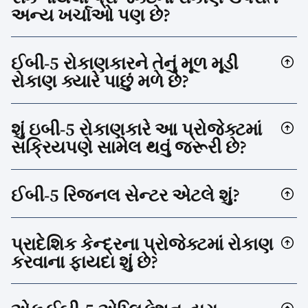
અન્ય ખર્ચાઓ પણ છે?
ઈબી-5 રોકાણકારને તેનું મૂળ મૂડી
રોકાણ ક્યારે પાછું મળે છે?
શું ઇબી-5 રોકાણકારે આ પ્રોજેક્ટમાં
સક્રિયપણે સામેલ થવું જરૂરી છે?
ઈબી-5 રિજનલ સેન્ટર એટલે શું?
પ્રાદેશિક કેન્દ્રના પ્રોજેક્ટમાં રોકાણ
કરવાના ફાયદા શું છે?