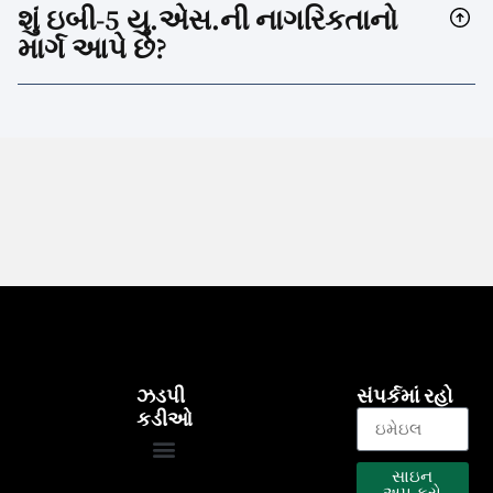
શું ઇબી-5 યુ.એસ.ની નાગરિકતાનો
માર્ગ આપે છે?
ઝડપી
સંપર્કમાં રહો
કડીઓ
સાઇન
EB-5 કાર્યક્રમ
અમારા પ્રોજેક્ટ્સ
અપ કરો