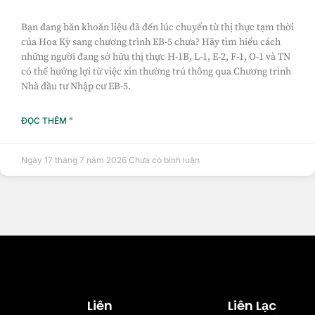
Bạn đang băn khoăn liệu đã đến lúc chuyển từ thị thực tạm thời
của Hoa Kỳ sang chương trình EB-5 chưa? Hãy tìm hiểu cách
những người đang sở hữu thị thực H-1B, L-1, E-2, F-1, O-1 và TN
có thể hưởng lợi từ việc xin thường trú thông qua Chương trình
Nhà đầu tư Nhập cư EB-5.
ĐỌC THÊM "
Ngày 17 tháng 7 năm 2026
Chưa có bình luận
Liên
Liên Lạc