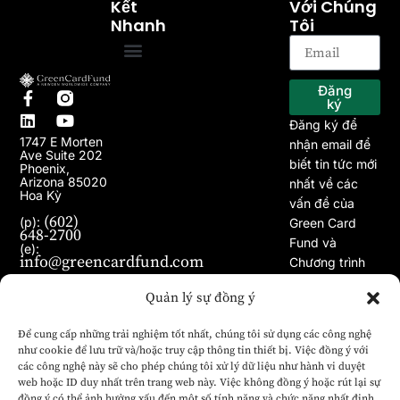
Kết
Với Chúng
Nhanh
Tôi
Trang chủ
Về chúng tôi
Chương trình EB-5
Dự án
Bài viết
Tin tức
Đăng
ký
Đăng ký để
1747 E Morten
nhận email để
Ave Suite 202
biết tin tức mới
Phoenix,
Arizona 85020
nhất về các
Hoa Kỳ
vấn đề của
(602)
(p):
Green Card
648-2700
Fund và
(e):
info@greencardfund.com
Chương trình
Visa EB-5.
Quản lý sự đồng ý
Để cung cấp những trải nghiệm tốt nhất, chúng tôi sử dụng các công nghệ
như cookie để lưu trữ và/hoặc truy cập thông tin thiết bị. Việc đồng ý với
các công nghệ này sẽ cho phép chúng tôi xử lý dữ liệu như hành vi duyệt
web hoặc ID duy nhất trên trang web này. Việc không đồng ý hoặc rút lại sự
đồng ý có thể ảnh hưởng xấu đến một số tính năng và chức năng nhất định.