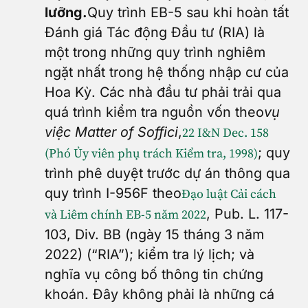
lưỡng.
Quy trình EB-5 sau khi hoàn tất
Đánh giá Tác động Đầu tư (RIA) là
một trong những quy trình nghiêm
ngặt nhất trong hệ thống nhập cư của
Hoa Kỳ. Các nhà đầu tư phải trải qua
quá trình kiểm tra nguồn vốn theo
vụ
việc Matter of Soffici
,
22 I&N Dec. 158
; quy
(Phó Ủy viên phụ trách Kiểm tra, 1998)
trình phê duyệt trước dự án thông qua
quy trình I-956F theo
Đạo luật Cải cách
, Pub. L. 117-
và Liêm chính EB-5 năm 2022
103, Div. BB (ngày 15 tháng 3 năm
2022) (“RIA”); kiểm tra lý lịch; và
nghĩa vụ công bố thông tin chứng
khoán. Đây không phải là những cá