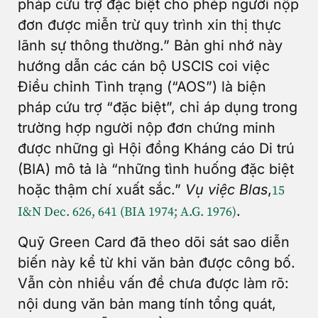
pháp cứu trợ đặc biệt cho phép người nộp
đơn được miễn trừ quy trình xin thị thực
lãnh sự thông thường.” Bản ghi nhớ này
hướng dẫn các cán bộ USCIS coi việc
Điều chỉnh Tình trạng (“AOS”) là biện
pháp cứu trợ “đặc biệt”, chỉ áp dụng trong
trường hợp người nộp đơn chứng minh
được những gì Hội đồng Kháng cáo Di trú
(BIA) mô tả là “những tình huống đặc biệt
hoặc thậm chí xuất sắc.”
Vụ việc Blas
,
15
.
I&N Dec. 626, 641 (BIA 1974; A.G. 1976)
Quỹ Green Card đã theo dõi sát sao diễn
biến này kể từ khi văn bản được công bố.
Vẫn còn nhiều vấn đề chưa được làm rõ:
nội dung văn bản mang tính tổng quát,