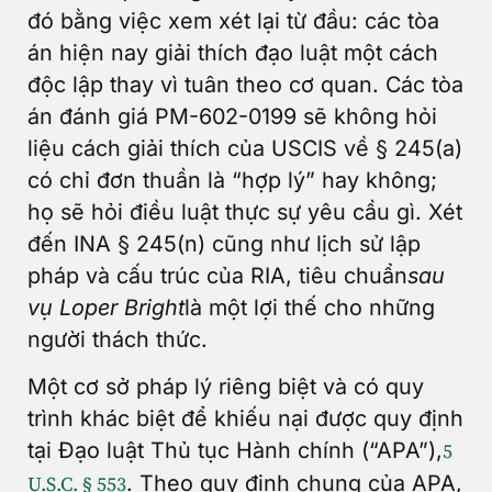
đó bằng việc xem xét lại từ đầu: các tòa
án hiện nay giải thích đạo luật một cách
độc lập thay vì tuân theo cơ quan. Các tòa
án đánh giá PM-602-0199 sẽ không hỏi
liệu cách giải thích của USCIS về § 245(a)
có chỉ đơn thuần là “hợp lý” hay không;
họ sẽ hỏi điều luật thực sự yêu cầu gì. Xét
đến INA § 245(n) cũng như lịch sử lập
pháp và cấu trúc của RIA, tiêu chuẩn
sau
vụ Loper Bright
là một lợi thế cho những
người thách thức.
Một cơ sở pháp lý riêng biệt và có quy
trình khác biệt để khiếu nại được quy định
tại Đạo luật Thủ tục Hành chính (“APA”),
5
. Theo quy định chung của APA,
U.S.C. § 553