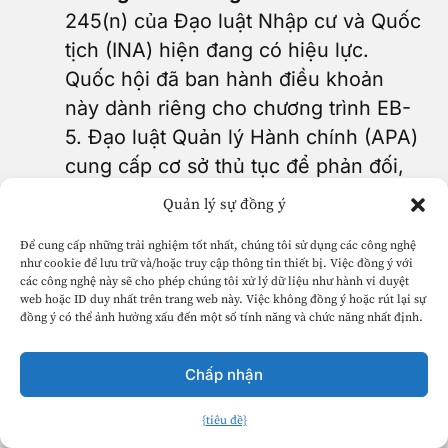
245(n) của Đạo luật Nhập cư và Quốc
tịch (INA) hiện đang có hiệu lực.
Quốc hội đã ban hành điều khoản
này dành riêng cho chương trình EB-
5. Đạo luật Quản lý Hành chính (APA)
cung cấp cơ sở thủ tục để phản đối,
độc lập với các lập luận về mặt pháp
Quản lý sự đồng ý
lý. Các nhà đầu tư EB-5 có đơn I-485
Để cung cấp những trải nghiệm tốt nhất, chúng tôi sử dụng các công nghệ
đang chờ xử lý có một lập luận thuyết
như cookie để lưu trữ và/hoặc truy cập thông tin thiết bị. Việc đồng ý với
phục về nguyên tắc không hồi tố.
các công nghệ này sẽ cho phép chúng tôi xử lý dữ liệu như hành vi duyệt
web hoặc ID duy nhất trên trang web này. Việc không đồng ý hoặc rút lại sự
Phản ứng về mặt pháp lý và vận động
đồng ý có thể ảnh hưởng xấu đến một số tính năng và chức năng nhất định.
chính sách của ngành đang được tổ
chức bài bản, nghiêm túc và ngày
Chấp nhận
càng mở rộng.
{tiêu đề}
Cam kết của Green Card Fund:
Chúng
Tiếng Việt