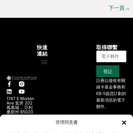
下一頁
→
快速
取得聯繫
連結
登記
大約
EB-5專案
我們的專案
文章
新聞
註冊以接收有關
綠卡基金事務和
EB-5簽證計劃的
1747 E Morten
最新消息的電子
Ave 套房 202
郵件。
鳳凰城， 亞利
桑那州 85020
美國
管理同意書
602)
（頁）：(
648-2700