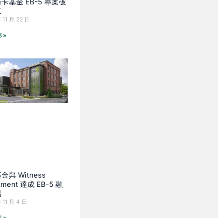
卡基金 EB-5 專案破
工
 11 月 22 日
多»
金與 Witness
stment 達成 EB-5 融
易
 11 月 4 日
多»