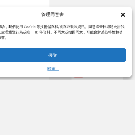
管理同意書
驗，我們使用 Cookie 等技術儲存和/或存取裝置資訊。同意這些技術將允許我
處理瀏覽行為或唯一 ID 等資料。不同意或撤回同意，可能會對某些特性和功
影響。
接受
{標題｝
中文 (繁體)