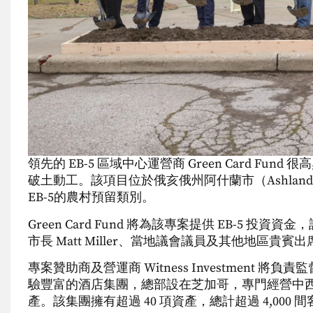
領先的 EB-5 區域中心運營商 Green Card Fun
破土動工。該項目位於俄亥俄州阿什蘭市（Ashland）
EB-5的農村預留類別。
Green Card Fund 將為該專案提供 EB-5 投資資金，
市長 Matt Miller、當地議會議員及其他地區貴
專案贊助商及營運商 Witness Investment 將負
驗豐富的酒店集團，總部設在芝加哥，專門經營中西
產。該集團擁有超過 40 項資產，總計超過 4,000 