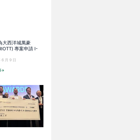
 為大西洋城萬豪
RIOTT) 專案申請 I-
。
 6 月 9 日
多»