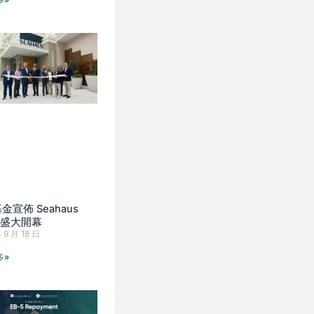
金宣佈 Seahaus
l 盛大開幕
 9 月 18 日
多»