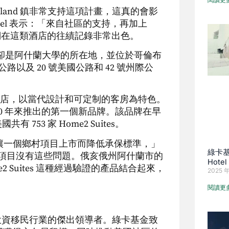
「Ashland 鎮非常支持這項計畫，這真的會影
Patel 表示：「來自社區的支持，再加上
他們在這類酒店的往績記錄非常出色。
，但卻是阿什蘭大學的所在地，並位於哥倫布
以及 20 號美國公路和 42 號州際公
的長期住宿酒店，以當代設計和可定制的客房為特色。
頓全球 20 年來推出的第一個新品牌。該品牌在早
 753 家 Home2 Suites。
了讓一個鄉村項目上市而降低承保標準，」
綠卡基
。"這個項目沒有這些問題。俄亥俄州阿什蘭市的
Hote
 Suites 這種經過驗證的產品結合起來，
2025 年
閱讀更
EB-5投資移民行業的傑出領導者。綠卡基金致