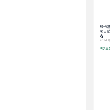
綠卡基
項目
者
2024 年
閱讀更