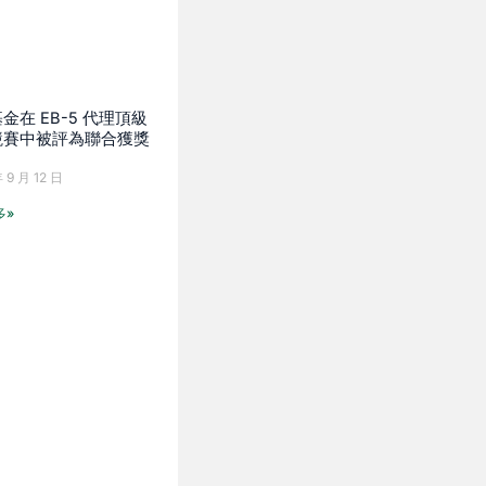
金在 EB-5 代理頂級
競賽中被評為聯合獲獎
 9 月 12 日
多»