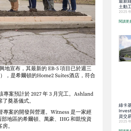
最新綠
土動
2025 年
閱讀更
d 很高興地宣布，其最新的 EB-5 項目已於週三
，是希爾頓的Home2 Suites酒店，符合
該專案預計於 2027 年 3 月完工。Ashland
賓出席了奠基儀式。
綠卡基
Inve
責監督專案的開發與營運。Witness 是一家經
資交
部地區的希爾頓、萬豪、IHG 和凱悅資
2025 年
間客房。
閱讀更