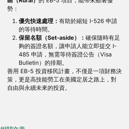
區（Rural）
的 EB-5 項目，能帶來顯著優
勢：
優先快速處理：
有助於縮短 I-526 申請
的等待時間。
保留名額（Set-aside）：
確保隨時有足
夠的簽證名額，讓申請人能立即提交 I-
485 申請，無需等待簽證公告（Visa
Bulletin）的排期。
善用 EB-5 投資移民計畫，不僅是一項財務決
策，更是高技能勞工在美國定居之路上，對
自由與永續未來的投資。