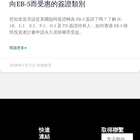
向EB-5而受惠的簽證類別
想知道是否該從美國臨時簽證轉為 EB-5 簽證了嗎？了解 H-
1B、L-1、E-2、F-1、O-1 及 TN 簽證持有人，如何透過 EB-5 移
民投資者計畫申請永久居留權而受益。
閱讀更多»
2026年7月17日
尚無留言
快速
取得聯繫
連結