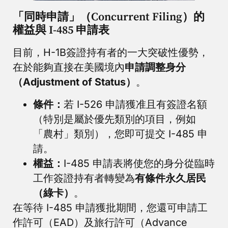
「同時申請」（Concurrent Filing）的
權益與 I-485 申請表
目前，H-1B簽證持有者的一大突破性優勢，
在於能夠直接在美國境內
申請調整身分
（Adjustment of Status）
。
條件：
若 I-526 申請獲准且有簽證名額
（特別是屬於優先類別的項目，例如
「農村」類別），您即可提交 I-485 申
請。
權益：
I-485 申請表將使您的身分從臨時
工作簽證持有者轉變為
有條件永久居民
（綠卡）
。
在等待 I-485 申請獲批期間，您還可申請工
作許可（EAD）及旅行許可（Advance