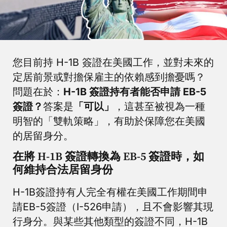
您目前持 H-1B 簽證在美國工作，並對未來的
定居前景或對擔保雇主的依賴感到擔憂嗎？
問題在於：
H-1B 簽證持有者能否申請 EB-5
簽證？
答案是
「可以」
，這甚至被視為一種
明智的「雙軌策略」，有助於保障您在美國
的居留身分。
在將 H-1B 簽證轉換為 EB-5 簽證時，如
何維持合法居留身份
H-1B簽證持有人完全有權在美國工作期間申
請EB-5簽證（I-526申請），且不會影響其現
行身分。與某些其他類型的簽證不同，H-1B