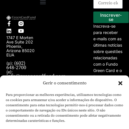
Programa EB-5
Os nossos projectos
Inscrever-
se
Inscreva-se
para receber
1747 E Morten
e-mails com as
Ave Suite 202
últimas notícias
Phoenix,
Arizona 85020
sobre questões
EUA
relacionadas
(602)
(p):
com o Fundo
648-2700
Green Card e o
(e):
info@greencardfund.com
Programa de
Gerir o consentimento
Vistos EB-5.
Para proporcionar as melhores experiências, utilizamos tecnologias como
os cookies para armazenar e/ou aceder a informações do dispositivo. O
consentimento para estas tecnologias permitir-nos-á processar dados como
o comportamento de navegação ou IDs únicos neste sítio. O não
consentimento ou a retirada do consentimento pode afetar negativamente
determinadas caraterísticas e funções.