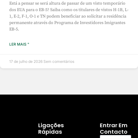
Está a pensar se será altura de passar de um visto temporário
dos EUA para o EB-5? Saiba como os titulares de vistos H-1B, L-
1, E-2, F-1, O-1 e TN podem beneficiar ao solicitar a residência
permanente através do Programa de Investidores Imigrantes
EB-5.
LER MAIS "
17 de julho de 2026
Sem comentários
Ligações
Entrar Em
Rápidas
Contacto