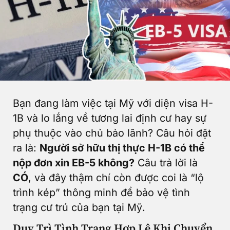
Bạn đang làm việc tại Mỹ với diện visa H-
1B và lo lắng về tương lai định cư hay sự
phụ thuộc vào chủ bảo lãnh? Câu hỏi đặt
ra là:
Người sở hữu thị thực H-1B có thể
nộp đơn xin EB-5 không?
Câu trả lời là
CÓ
, và đây thậm chí còn được coi là “lộ
trình kép” thông minh để bảo vệ tình
trạng cư trú của bạn tại Mỹ.
Duy Trì Tình Trạng Hợp Lệ Khi Chuyển