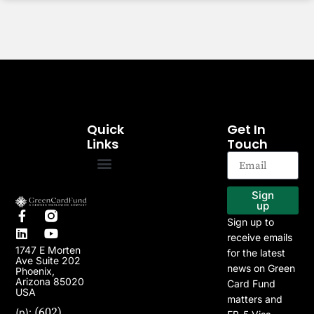
Quick
Get In
Links
Touch
EB-5 Program
Our Projects
Sign
up
Sign up to
receive emails
1747 E Morten
for the latest
Ave Suite 202
news on Green
Phoenix,
Arizona 85020
Card Fund
USA
matters and
(602)
(p):