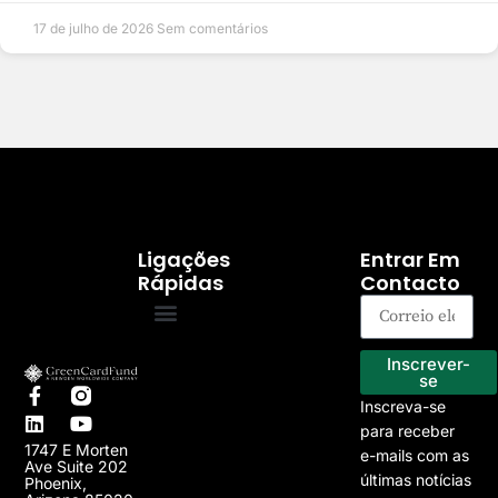
17 de julho de 2026
Sem comentários
Ligações
Entrar Em
Rápidas
Contacto
Programa EB-5
Os nossos projectos
Inscrever-
se
Inscreva-se
para receber
1747 E Morten
e-mails com as
Ave Suite 202
últimas notícias
Phoenix,