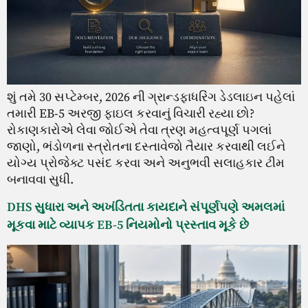
શું તમે 30 સપ્ટેમ્બર, 2026 ની ગ્રાન્ડફાધરિંગ ડેડલાઇન પહેલાં
તમારી EB-5 અરજી ફાઇલ કરવાનું વિચારી રહ્યા છો?
રોકાણકારોએ લેવા જોઈએ તેવા ત્રણ મહત્વપૂર્ણ પગલાં
જાણો, ભંડોળના સ્ત્રોતના દસ્તાવેજો તૈયાર કરવાથી લઈને
યોગ્ય પ્રોજેક્ટ પસંદ કરવા અને અનુભવી સલાહકાર ટીમ
બનાવવા સુધી.
DHS સુધારા અને અખંડિતતા કાયદાને સંપૂર્ણપણે અમલમાં
મૂકવા માટે વ્યાપક EB-5 નિયમોનો પ્રસ્તાવ મૂકે છે