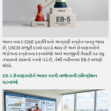
ભારત નવા I-526E ફાઇલિંગનો અગ્રણી સ્ત્રોત બનતું જાય
છે, USCIS મંજૂરી દરમાં ઘટાડો થાય છે અને રોકાણકારોને
ભંડોળના સ્ત્રોતના દસ્તાવેજો અને અરજીની તૈયારી પર વધુ
તપાસનો સામનો કરવો પડે છે, તેથી નવીનતમ EB-5 વલણો
શોધો.
EB-5 રોકાણકારોને અસર કરતી તાજેતરની ઇમિગ્રેશન
ઘટનાઓ