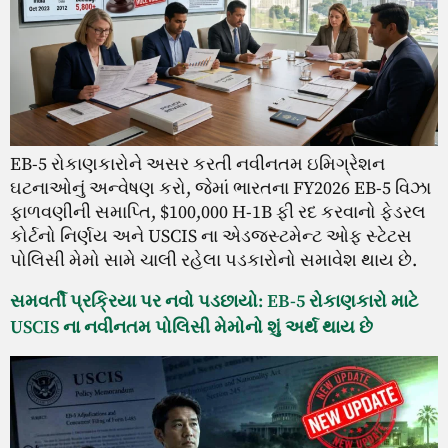
EB-5 રોકાણકારોને અસર કરતી નવીનતમ ઇમિગ્રેશન
ઘટનાઓનું અન્વેષણ કરો, જેમાં ભારતના FY2026 EB-5 વિઝા
ફાળવણીની સમાપ્તિ, $100,000 H-1B ફી રદ કરવાનો ફેડરલ
કોર્ટનો નિર્ણય અને USCIS ના એડજસ્ટમેન્ટ ઓફ સ્ટેટસ
પોલિસી મેમો સામે ચાલી રહેલા પડકારોનો સમાવેશ થાય છે.
સમવર્તી પ્રક્રિયા પર નવો પડછાયો: EB-5 રોકાણકારો માટે
USCIS ના નવીનતમ પોલિસી મેમોનો શું અર્થ થાય છે