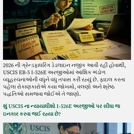
2026 ની ગ્રેન્ડફાધરિંગ ડેડલાઇન નજીક આવી રહી હોવાથી,
USCIS EB-5 I-526E અરજીઓમાં આંશિક ભંડોળ
વ્યૂહરચનાઓની વધુને વધુ તપાસ કરી રહ્યું છે. ફાઇલ કરતા
પહેલા રોકાણકારોએ કયા જોખમો, વલણો અને શ્રેષ્ઠ
પદ્ધતિઓ સમજવા જોઈએ તે જાણો.
શું USCIS ના ન્યાયાધીશો I-526E અરજીઓ પર સીધા જ
ઇનકાર કરવા જઈ રહ્યા છે?