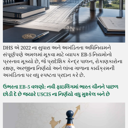
DHS એ 2022 ના સુધારા અને અખંડિતતા અધિનિયમને
સંપૂર્ણપણે અમલમાં મૂકવા માટે વ્યાપક EB-5 નિયમોનો
પ્રસ્તાવ મૂક્યો છે, જે પ્રાદેશિક કેન્દ્ર પાલન, રોકાણકારોના
રક્ષણ, અરજીના નિર્ણયો અને લાંબા ગાળાના કાર્યક્રમની
અખંડિતતા પર વધુ સ્પષ્ટતા પ્રદાન કરે છે.
ઉભરતા EB-5 વલણો: નવી ફાઇલિંગમાં ભારત ચીનને પાછળ
છોડી દે છે જ્યારે USCIS ના નિર્ણયો વધુ મુશ્કેલ બને છે