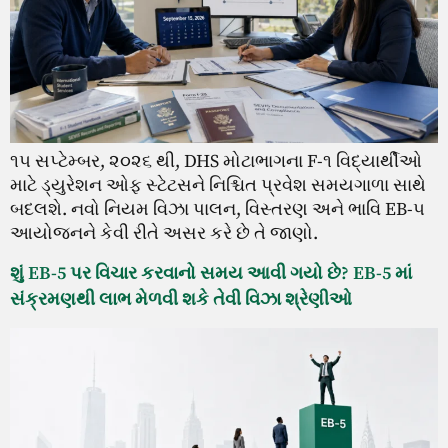
૧૫ સપ્ટેમ્બર, ૨૦૨૬ થી, DHS મોટાભાગના F-૧ વિદ્યાર્થીઓ
માટે ડ્યુરેશન ઓફ સ્ટેટસને નિશ્ચિત પ્રવેશ સમયગાળા સાથે
બદલશે. નવો નિયમ વિઝા પાલન, વિસ્તરણ અને ભાવિ EB-૫
આયોજનને કેવી રીતે અસર કરે છે તે જાણો.
શું EB-5 પર વિચાર કરવાનો સમય આવી ગયો છે? EB-5 માં
સંક્રમણથી લાભ મેળવી શકે તેવી વિઝા શ્રેણીઓ