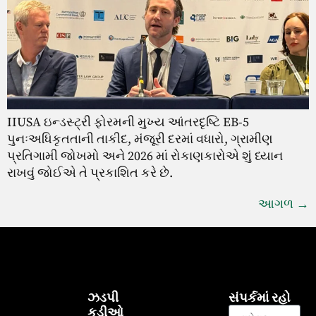
IIUSA ઇન્ડસ્ટ્રી ફોરમની મુખ્ય આંતરદૃષ્ટિ EB-5
પુનઃઅધિકૃતતાની તાકીદ, મંજૂરી દરમાં વધારો, ગ્રામીણ
પ્રતિગામી જોખમો અને 2026 માં રોકાણકારોએ શું ધ્યાન
રાખવું જોઈએ તે પ્રકાશિત કરે છે.
આગળ
→
ઝડપી
સંપર્કમાં રહો
કડીઓ