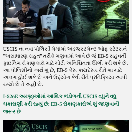
USCIS ના નવા પોલિસી મેમોમાં એડજસ્ટમેન્ટ ઓફ સ્ટેટસને
"અસાધારણ રાહત" તરીકે ગણવામાં આવે છે જે EB-5 સહવર્તી
ફાઇલિંગ રોકાણકારો માટે મોટી અનિશ્ચિતતા ઊભી કરી શકે છે.
આ પોલિસીનો અર્થ શું છે, EB-5 કેસ કાયદેસર રીતે શા માટે
અલગ હોઈ શકે છે અને ઉદ્યોગ કેવી રીતે પ્રતિક્રિયા આપી
રહ્યો છે તે અહીં છે.
I-526E અરજીઓમાં આંશિક ભંડોળની USCIS વધુને વધુ
ચકાસણી કરી રહ્યું છે: EB-5 રોકાણકારોએ શું જાણવાની
જરૂર છે