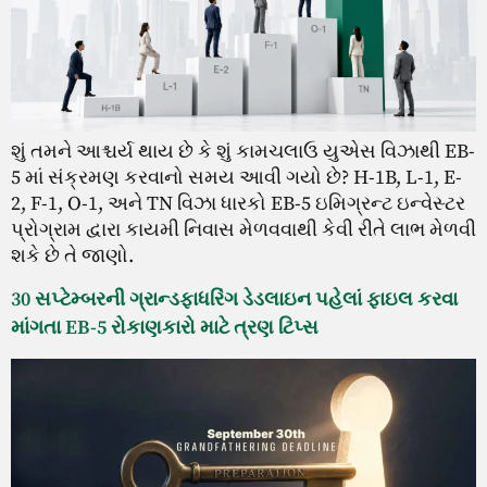
શું તમને આશ્ચર્ય થાય છે કે શું કામચલાઉ યુએસ વિઝાથી EB-
5 માં સંક્રમણ કરવાનો સમય આવી ગયો છે? H-1B, L-1, E-
2, F-1, O-1, અને TN વિઝા ધારકો EB-5 ઇમિગ્રન્ટ ઇન્વેસ્ટર
પ્રોગ્રામ દ્વારા કાયમી નિવાસ મેળવવાથી કેવી રીતે લાભ મેળવી
શકે છે તે જાણો.
30 સપ્ટેમ્બરની ગ્રાન્ડફાધરિંગ ડેડલાઇન પહેલાં ફાઇલ કરવા
માંગતા EB-5 રોકાણકારો માટે ત્રણ ટિપ્સ