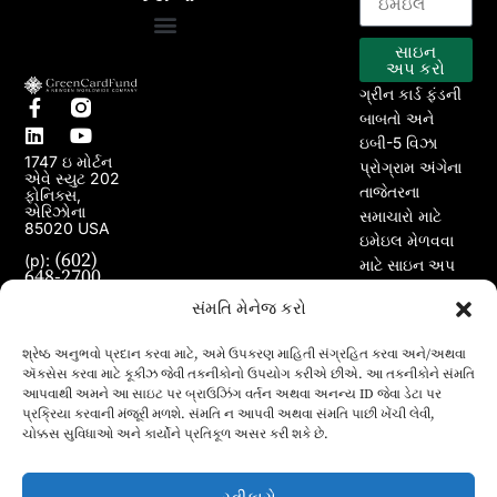
સાઇન
EB-5 કાર્યક્રમ
અમારા પ્રોજેક્ટ્સ
અપ કરો
ગ્રીન કાર્ડ ફંડની
બાબતો અને
ઇબી-5 વિઝા
1747 ઇ મોર્ટન
પ્રોગ્રામ અંગેના
એવે સ્યુટ 202
તાજેતરના
ફોનિક્સ,
એરિઝોના
સમાચારો માટે
85020 USA
ઇમેઇલ મેળવવા
(602)
(p):
માટે સાઇન અપ
648-2700
કરો.
(e):
info@greencardfund.com
સંમતિ મેનેજ કરો
શ્રેષ્ઠ અનુભવો પ્રદાન કરવા માટે, અમે ઉપકરણ માહિતી સંગ્રહિત કરવા અને/અથવા
ઍક્સેસ કરવા માટે કૂકીઝ જેવી તકનીકોનો ઉપયોગ કરીએ છીએ. આ તકનીકોને સંમતિ
આપવાથી અમને આ સાઇટ પર બ્રાઉઝિંગ વર્તન અથવા અનન્ય ID જેવા ડેટા પર
પ્રક્રિયા કરવાની મંજૂરી મળશે. સંમતિ ન આપવી અથવા સંમતિ પાછી ખેંચી લેવી,
ચોક્કસ સુવિધાઓ અને કાર્યોને પ્રતિકૂળ અસર કરી શકે છે.