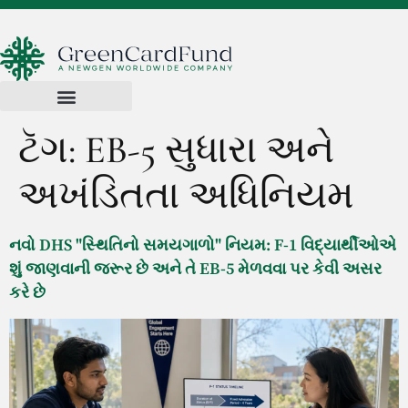
ટૅગ:
EB-5 સુધારા અને
અખંડિતતા અધિનિયમ
નવો DHS "સ્થિતિનો સમયગાળો" નિયમ: F-1 વિદ્યાર્થીઓએ
શું જાણવાની જરૂર છે અને તે EB-5 મેળવવા પર કેવી અસર
કરે છે