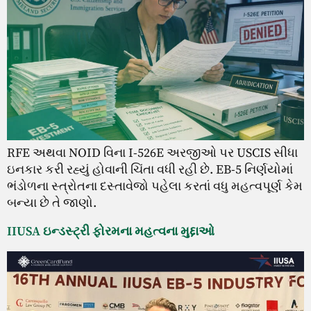
RFE અથવા NOID વિના I-526E અરજીઓ પર USCIS સીધા
ઇનકાર કરી રહ્યું હોવાની ચિંતા વધી રહી છે. EB-5 નિર્ણયોમાં
ભંડોળના સ્ત્રોતના દસ્તાવેજો પહેલા કરતાં વધુ મહત્વપૂર્ણ કેમ
બન્યા છે તે જાણો.
IIUSA ઇન્ડસ્ટ્રી ફોરમના મહત્વના મુદ્દાઓ