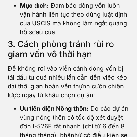
Mục đích:
Đảm bảo dòng vốn luôn
vận hành liên tục theo đúng luật định
của USCIS mà không làm ngắt quãng
hồ sơaủ của
3. Cách phòng tránh rủi ro
giam vốn vô thời hạn
Để không rơi vào viễn cảnh dòng vốn bị
tái đầu tư quá nhiều lần dẫn đến việc kéo
dài thời gian hoàn vến thựnh cưón chiến
lược ngay từ khâu chọn dự án:
Ưu tiên diện Nông thôn:
Do các dự án
vùng nông thôn có tốc độ xét duyệt
đơn I-526E rất nhanh (chỉ từ 6 đến 8
tháng tháng), bhậnhừ có điều kiện sẽ