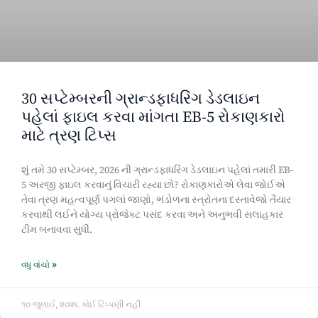
30 સપ્ટેમ્બરની ગ્રાન્ડફાધરિંગ ડેડલાઇન
પહેલાં ફાઇલ કરવા માંગતા EB-5 રોકાણકારો
માટે ત્રણ ટિપ્સ
શું તમે 30 સપ્ટેમ્બર, 2026 ની ગ્રાન્ડફાધરિંગ ડેડલાઇન પહેલાં તમારી EB-
5 અરજી ફાઇલ કરવાનું વિચારી રહ્યા છો? રોકાણકારોએ લેવા જોઈએ
તેવા ત્રણ મહત્વપૂર્ણ પગલાં જાણો, ભંડોળના સ્ત્રોતના દસ્તાવેજો તૈયાર
કરવાથી લઈને યોગ્ય પ્રોજેક્ટ પસંદ કરવા અને અનુભવી સલાહકાર
ટીમ બનાવવા સુધી.
વધુ વાંચો »
૧૦ જુલાઈ, ૨૦૨૬
કોઈ ટિપ્પણી નહીં