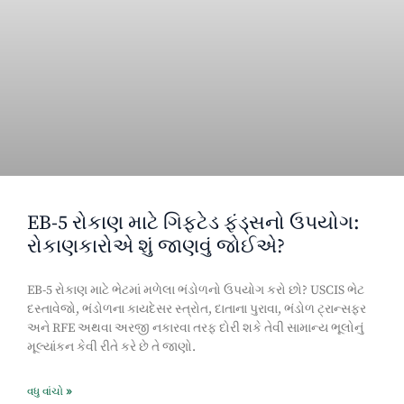
EB-5 રોકાણ માટે ગિફ્ટેડ ફંડ્સનો ઉપયોગ:
રોકાણકારોએ શું જાણવું જોઈએ?
EB-5 રોકાણ માટે ભેટમાં મળેલા ભંડોળનો ઉપયોગ કરો છો? USCIS ભેટ
દસ્તાવેજો, ભંડોળના કાયદેસર સ્ત્રોત, દાતાના પુરાવા, ભંડોળ ટ્રાન્સફર
અને RFE અથવા અરજી નકારવા તરફ દોરી શકે તેવી સામાન્ય ભૂલોનું
મૂલ્યાંકન કેવી રીતે કરે છે તે જાણો.
વધુ વાંચો »