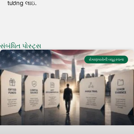
tương લાઇ.
સંબંધિત પોસ્ટ્સ
રોકાણકારોની વ્યૂહરચના