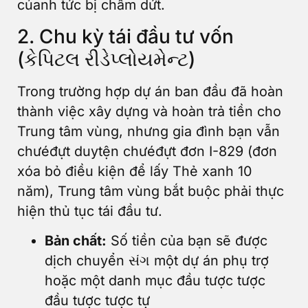
củanh tức bị chấm dứt.
2. Chu kỳ tái đầu tư vốn
(કેપિટલ રીડેપ્લોયમેન્ટ)
Trong trường hợp dự án ban đầu đã hoàn
thành việc xây dựng và hoàn trả tiền cho
Trung tâm vùng, nhưng gia đình bạn vẫn
chưéđựt duytện chưéđựt đơn I-829 (đơn
xóa bỏ điều kiện để lấy Thẻ xanh 10
năm), Trung tâm vùng bắt buộc phải thực
hiện thủ tục tái đầu tư.
Bản chất:
Số tiền của bạn sẽ được
dịch chuyển સંગ một dự án phụ trợ
hoặc một danh mục đầu tược tược
đầu tược tược tự