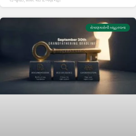
૧૭ જુલાઈ, ૨૦૨૬
કોઈ ટિપ્પણી નહીં
રોકાણકારોની વ્યૂહરચના