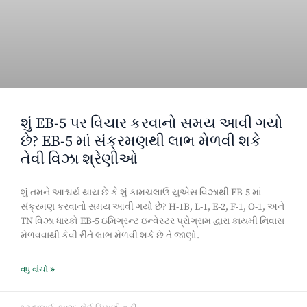
શું EB-5 પર વિચાર કરવાનો સમય આવી ગયો
છે? EB-5 માં સંક્રમણથી લાભ મેળવી શકે
તેવી વિઝા શ્રેણીઓ
શું તમને આશ્ચર્ય થાય છે કે શું કામચલાઉ યુએસ વિઝાથી EB-5 માં
સંક્રમણ કરવાનો સમય આવી ગયો છે? H-1B, L-1, E-2, F-1, O-1, અને
TN વિઝા ધારકો EB-5 ઇમિગ્રન્ટ ઇન્વેસ્ટર પ્રોગ્રામ દ્વારા કાયમી નિવાસ
મેળવવાથી કેવી રીતે લાભ મેળવી શકે છે તે જાણો.
વધુ વાંચો »