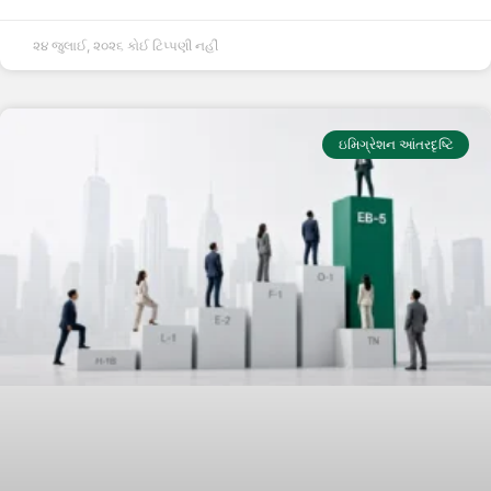
૨૪ જુલાઈ, ૨૦૨૬
કોઈ ટિપ્પણી નહીં
ઇમિગ્રેશન આંતરદૃષ્ટિ