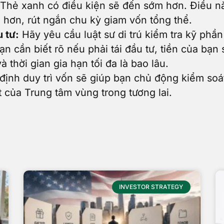
 Thẻ xanh có điều kiện sẽ đến sớm hơn. Điều nà
 hơn, rút ngắn chu kỳ giam vốn tổng thể.
 tư:
Hãy yêu cầu luật sư di trú kiểm tra kỹ phần
ạn cần biết rõ nếu phải tái đầu tư, tiền của b
à thời gian gia hạn tối đa là bao lâu.
định duy trì vốn sẽ giúp bạn chủ động kiểm soá
t của Trung tâm vùng trong tương lai.
INVESTOR STRATEGY