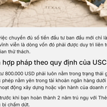
việc chuyển đủ số tiền đầu tư ban đầu mới chỉ l
nh viễn là dòng vốn đó phải được duy trì liên t
ian thử thách.
vốn hợp pháp theo quy định của USC
ư 800.000 USD phải luôn nằm trong trạng thái gặp
c phép nằm yên trong tài khoản ngân hàng dướ
c hoạt động xây dựng hoặc vận hành của doanh n
rước khi bạn hoàn thành 2 năm trú ngụ với Thẻ 
ức bị chấm dứt.