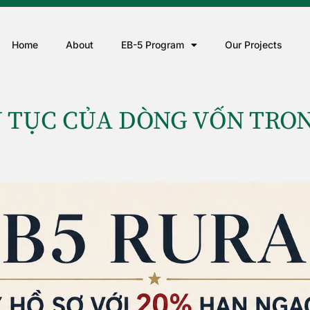
Home
About
EB-5 Program
Our Projects
N TỤC CỦA DÒNG VỐN TRO