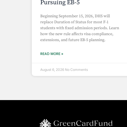
Pursuing EB-5
Beginning September 15, 2026, DHS will
replace Duration of Status for most F-1
students with fixed admission periods. Learn
how the new rule affects visa compliance,
extensions, and future EB-5 planning.
READ MORE »
August 6, 2026
No Comments