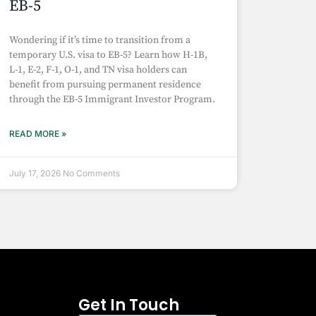
EB-5
Wondering if it’s time to transition from a
temporary U.S. visa to EB-5? Learn how H-1B,
L-1, E-2, F-1, O-1, and TN visa holders can
benefit from pursuing permanent residence
through the EB-5 Immigrant Investor Program.
READ MORE »
July 17, 2026
No Comments
Get In Touch