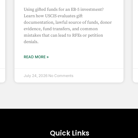
Using gifted funds for an EB-5 investment?
Learn how USCIS evaluates gift
documentation, lawful source of funds, donor
evidence, fund transfers, and common
mistakes that can lead to RFEs or petition
denials.
READ MORE »
July 24, 2026
No Comments
Quick Links