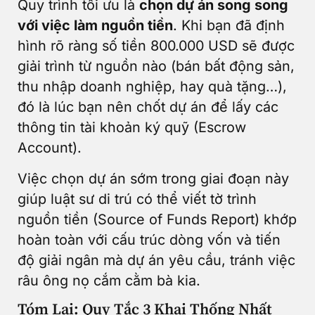
Quy trình tối ưu là
chọn dự án song song
với việc làm nguồn tiền
. Khi bạn đã định
hình rõ ràng số tiền 800.000 USD sẽ được
giải trình từ nguồn nào (bán bất động sản,
thu nhập doanh nghiệp, hay quà tặng…),
đó là lúc bạn nên chốt dự án để lấy các
thông tin tài khoản ký quỹ (Escrow
Account).
Việc chọn dự án sớm trong giai đoạn này
giúp luật sư di trú có thể viết tờ trình
nguồn tiền (Source of Funds Report) khớp
hoàn toàn với cấu trúc dòng vốn và tiến
độ giải ngân mà dự án yêu cầu, tránh việc
râu ông nọ cắm cằm bà kia.
Tóm Lại: Quy Tắc 3 Khai Thống Nhất