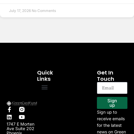
July 17, 2026
No Comments
Quick
Get In
Links
Touch
EB-5 Program
Our Projects
Sign
up
Sign up to
receive emails
1747 E Morten
for the latest
Ave Suite 202
news on Green
Phoenix,