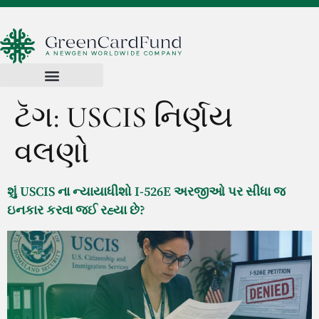
ટૅગ:
USCIS નિર્ણય
વલણો
શું USCIS ના ન્યાયાધીશો I-526E અરજીઓ પર સીધા જ
ઇનકાર કરવા જઈ રહ્યા છે?