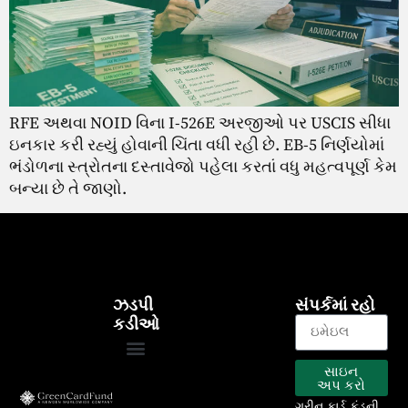
RFE અથવા NOID વિના I-526E અરજીઓ પર USCIS સીધા
ઇનકાર કરી રહ્યું હોવાની ચિંતા વધી રહી છે. EB-5 નિર્ણયોમાં
ભંડોળના સ્ત્રોતના દસ્તાવેજો પહેલા કરતાં વધુ મહત્વપૂર્ણ કેમ
બન્યા છે તે જાણો.
ઝડપી
સંપર્કમાં રહો
કડીઓ
સાઇન
EB-5 કાર્યક્રમ
અમારા પ્રોજેક્ટ્સ
અપ કરો
ગ્રીન કાર્ડ ફંડની