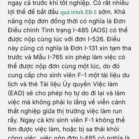
ngay cả trước khi tốt nghiệp. Có rất nhiều
lợi thế để bắt đầu
sớm. Khả
quá trình EB-5
năng nộp đơn đồng thời có nghĩa là Đơn
Điều chỉnh Tình trạng I-485 (AOS) có thể
được nộp cùng lúc với đơn I-526. Điều
này cũng có nghĩa là Đơn I-131 xin tạm tha
trước và Mẫu I-765 xin phép làm việc có
thể được nộp đơn cùng một lúc, do đó
cung cấp cho sinh viên F-1 một tài liệu du
lịch và thẻ Tài liệu Ủy quyền Việc làm
(EAD) sẽ cho phép họ tự do đi lại và làm
việc mà không phải lo lắng về viễn cảnh
thất nghiệp giữa thị trường việc làm run
rẩy. Ngay cả khi sinh viên F-1 không thể
tìm được việc làm, hoặc bị sa thải khỏi
công việc, việc nộp đơn I-485 có nghĩa là