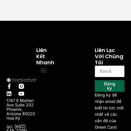
Liên
Liên Lạc
Kết
Với Chúng
Nhanh
Tôi
Trang chủ
Về chúng tôi
Chương trình EB-5
Dự án
Bài viết
Tin tức
Đăng
ký
Đăng ký để
1747 E Morten
nhận email để
Ave Suite 202
biết tin tức mới
Phoenix,
Arizona 85020
nhất về các
Hoa Kỳ
vấn đề của
(602)
(p):
Green Card
648-2700