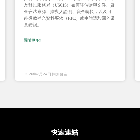
及移民服務局（USCIS）如何評估贈與文件、資
金合法來源、贈與人證明、資金轉帳，以及可
能導致補充資料要求（RFE）或申請遭駁回的常
見錯誤。
閱讀更多»
2026年7月24日
尚無留言
快速連結