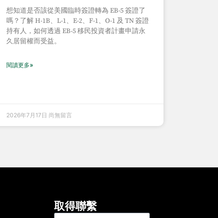
想知道是否該從美國臨時簽證轉為 EB-5 簽證了
嗎？了解 H-1B、L-1、E-2、F-1、O-1 及 TN 簽證
持有人，如何透過 EB-5 移民投資者計畫申請永
久居留權而受益。
閱讀更多»
2026年7月17日
尚無留言
取得聯繫