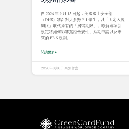
自 2026 年 9 月 15 日起，美國國土安全部
（DHS）將針對大多數 F-1 學生，以「固定入境
期限」取代原有的「居留期限」。瞭解這項新
規定將如何影響簽證合規性、延期申請以及未
來的 EB-5 規劃。
閱讀更多»
2026年8月6日
尚無留言