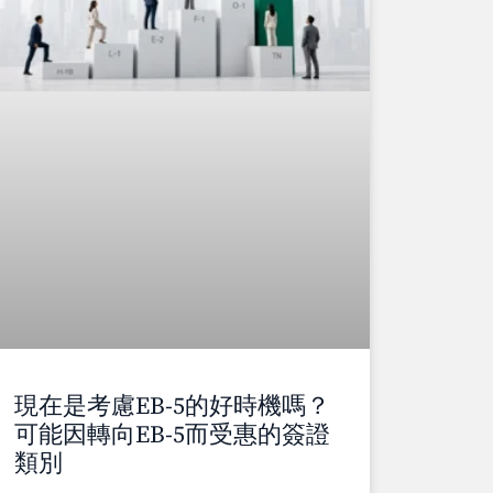
現在是考慮EB-5的好時機嗎？
可能因轉向EB-5而受惠的簽證
類別