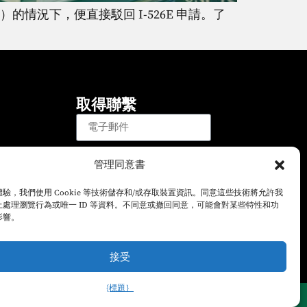
的情況下，便直接駁回 I-526E 申請。了
取得聯繫
登記
管理同意書
註冊以接收有關綠卡基金事務和
驗，我們使用 Cookie 等技術儲存和/或存取裝置資訊。同意這些技術將允許我
EB-5簽證計劃的最新消息的電
處理瀏覽行為或唯一 ID 等資料。不同意或撤回同意，可能會對某些特性和功
子郵件。
影響。
接受
{標題｝
中文 (繁體)