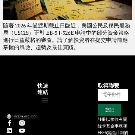
隨著 2026 年過渡期截止日臨近，美國公民及移民服務
局（USCIS）正對 EB-5 I-526E 申請中的部分資金策略
進行日益嚴格的審查。請了解投資者在提交申請前應
掌握的風險、趨勢及最佳實踐。
快速
取得聯繫
連結
登記
大約
EB-5專案
我們的專案
文章
新聞
註冊以接收有關
綠卡基金事務和
EB-5簽證計劃的