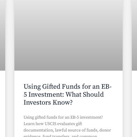
Using Gifted Funds for an EB-
5 Investment: What Should
Investors Know?
Using gifted funds for an EB-5 investment?
Learn how USCIS evaluates gift
documentation, lawful source of funds, donor
evidence, fund transfers, and common