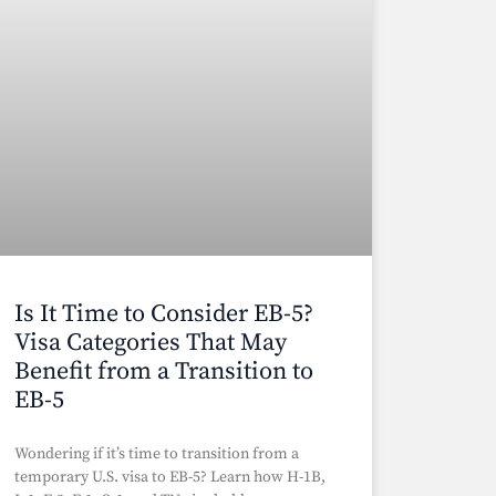
Is It Time to Consider EB-5?
Visa Categories That May
Benefit from a Transition to
EB-5
Wondering if it’s time to transition from a
temporary U.S. visa to EB-5? Learn how H-1B,