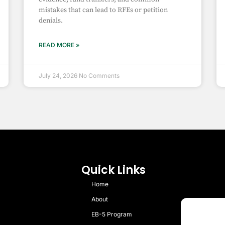
mistakes that can lead to RFEs or petition
denials.
READ MORE »
July 24, 2026
No Comments
Quick Links
Home
About
EB-5 Program