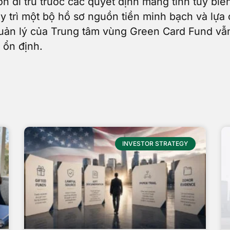
 di trú trước các quyết định mang tính tùy biế
y trì một bộ hồ sơ nguồn tiền minh bạch và lựa
ản lý của Trung tâm vùng Green Card Fund vẫn 
 ổn định.
INVESTOR STRATEGY