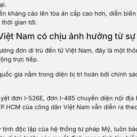
ại.
ền kháng cáo lên tòa án cấp cao hơn, diễn biến
hời gian tới.
Việt Nam có chịu ảnh hưởng từ sự
ương đơn di trú đến từ Việt Nam, đây là một th
ộng trực tiếp.
ốc gia nằm trong diện bị trì hoãn bởi chính s
 duyệt đơn I-526E, đơn I-485 chuyển diện nội địa
TP.HCM của công dân Việt Nam vẫn diễn ra theo 
y tính độc lập của hệ thống tư pháp Mỹ, luôn b