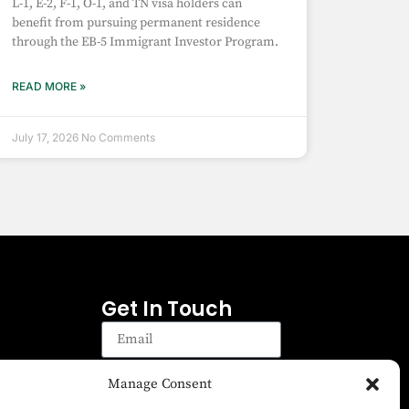
L-1, E-2, F-1, O-1, and TN visa holders can
benefit from pursuing permanent residence
through the EB-5 Immigrant Investor Program.
READ MORE »
July 17, 2026
No Comments
Get In Touch
Manage Consent
Sign up