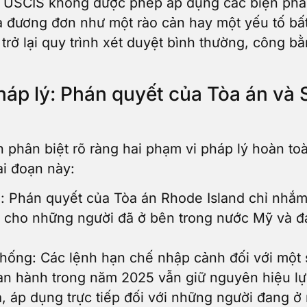
 USCIS không được phép áp dụng các biện pháp 
 đương đơn như một rào cản hay một yếu tố bất 
rở lại quy trình xét duyệt bình thường, công bằ
pháp lý: Phán quyết của Tòa án và
 phân biệt rõ ràng hai phạm vi pháp lý hoàn t
ai đoạn này:
: Phán quyết của Tòa án Rhode Island chỉ nhắm 
 cho những người đã ở bên trong nước Mỹ và đa
hống: Các lệnh hạn chế nhập cảnh đối với một 
n hành trong năm 2025 vẫn giữ nguyên hiệu lự
, áp dụng trực tiếp đối với những người đang ở