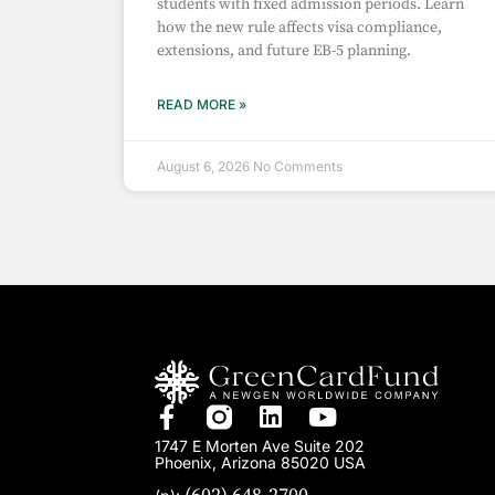
students with fixed admission periods. Learn
how the new rule affects visa compliance,
extensions, and future EB-5 planning.
READ MORE »
August 6, 2026
No Comments
1747 E Morten Ave Suite 202
Phoenix, Arizona 85020 USA