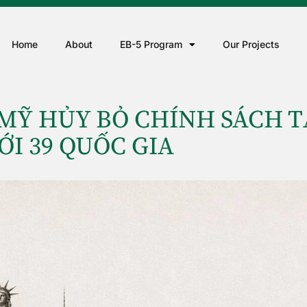
Home
About
EB-5 Program
Our Projects
 MỸ HỦY BỎ CHÍNH SÁCH 
ỚI 39 QUỐC GIA