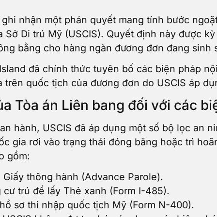
a ghi nhận một phán quyết mang tính bước ngoặt
a Sở Di trú Mỹ (USCIS). Quyết định này được kỳ 
công bằng cho hàng ngàn đương đơn đang sinh 
Island đã chính thức tuyên bố các biện pháp nộ
a trên quốc tịch của đương đơn do USCIS áp dụng
của Tòa án Liên bang đối với các 
an hành, USCIS đã áp dụng một số bộ lọc an ni
c gia rơi vào trạng thái đóng băng hoặc trì hoãn 
o gồm:
 Giấy thông hành (Advance Parole).
g cư trú để lấy Thẻ xanh (Form I-485).
 hồ sơ thi nhập quốc tịch Mỹ (Form N-400).