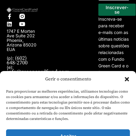
Programa EB-5
Os nossos projectos
Inscrever-
se
Inscreva-se
para receber
1747 E Morten
e-mails com as
Ave Suite 202
últimas notícias
Phoenix,
Arizona 85020
sobre questões
EUA
relacionadas
(602)
(p):
com o Fundo
648-2700
Green Card e o
(e):
info@greencardfund.com
Programa de
Gerir o consentimento
Vistos EB-5.
Para proporcionar as melhores experiências, utilizamos tecnologias como
os cookies para armazenar e/ou aceder a informações do dispositivo. O
consentimento para estas tecnologias permitir-nos-á processar dados como
o comportamento de navegação ou IDs únicos neste sítio. O não
consentimento ou a retirada do consentimento pode afetar negativamente
determinadas caraterísticas e funções.