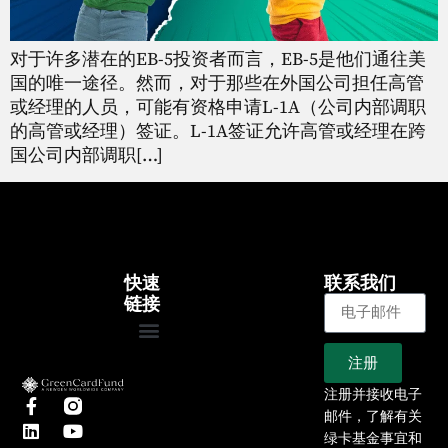
对于许多潜在的EB-5投资者而言，EB-5是他们通往美
国的唯一途径。然而，对于那些在外国公司担任高管
或经理的人员，可能有资格申请L-1A（公司内部调职
的高管或经理）签证。L-1A签证允许高管或经理在跨
国公司内部调职[…]
快速
联系我们
链接
注册
首页
关于
EB-5 计划
我们的项目
文章
新闻
注册并接收电子
邮件，了解有关
绿卡基金事宜和