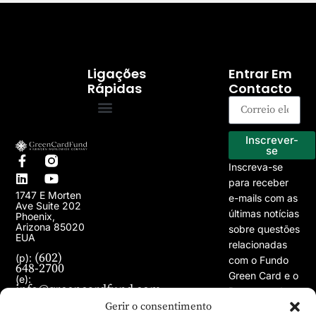
Ligações
Entrar Em
Rápidas
Contacto
Programa EB-5
Os nossos projectos
Inscrever-
se
Inscreva-se
para receber
1747 E Morten
e-mails com as
Ave Suite 202
últimas notícias
Phoenix,
Arizona 85020
sobre questões
EUA
relacionadas
(602)
(p):
com o Fundo
648-2700
Green Card e o
(e):
info@greencardfund.com
Programa de
Gerir o consentimento
Vistos EB-5.