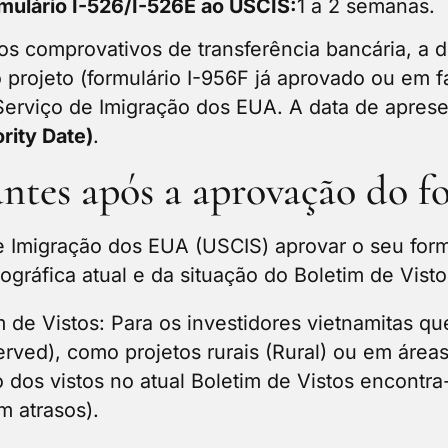
mulário I-526/I-526E ao USCIS:
1 a 2 semanas.
s comprovativos de transferência bancária, a 
o projeto (formulário I-956F já aprovado ou em 
 Serviço de Imigração dos EUA. A data de apres
ority Date)
.
ntes após a aprovação do f
 Imigração dos EUA (USCIS) aprovar o seu form
ráfica atual e da situação do Boletim de Vistos
m de Vistos: Para os investidores vietnamitas q
rved), como projetos rurais (Rural) ou em área
dos vistos no atual Boletim de Vistos encontr
m atrasos).