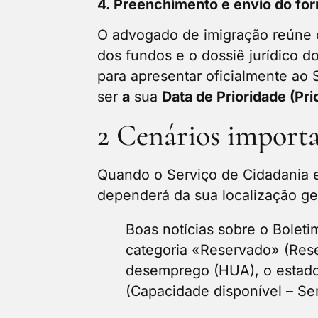
4. Preenchimento e envio do for
O advogado de imigração reúne o
dos fundos e o dossiê jurídico d
para apresentar oficialmente ao
ser
a
sua
Data de Prioridade (Pri
2 Cenários importa
Quando o Serviço de Cidadania e
dependerá da sua localização geog
Boas notícias sobre o Boleti
categoria «Reservado» (Rese
desemprego (HUA), o estado 
(Capacidade disponível – Se