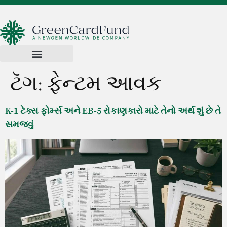
ટૅગ:
ફેન્ટમ આવક
K-1 ટેક્સ ફોર્મ્સ અને EB-5 રોકાણકારો માટે તેનો અર્થ શું છે તે
સમજવું