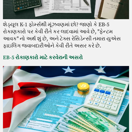
શેડ્યૂલ K-1 ફોર્મ્સથી મૂંઝવણમાં છો? જાણો કે EB-5
રોકાણકારો પર કેવી રીતે કર લાદવામાં આવે છે, "ફેન્ટમ
આવક" નો અર્થ શું છે, અને ટેક્સ રેસિડેન્સી તમારા યુએસ
ફાઇલિંગ જવાબદારીઓને કેવી રીતે અસર કરે છે.
EB-5 રોકાણકારો માટે કરવેરાની અસરો