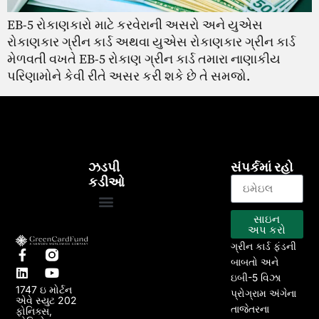
EB-5 રોકાણકારો માટે કરવેરાની અસરો અને યુએસ
રોકાણકાર ગ્રીન કાર્ડ અથવા યુએસ રોકાણકાર ગ્રીન કાર્ડ
મેળવતી વખતે EB-5 રોકાણ ગ્રીન કાર્ડ તમારા નાણાકીય
પરિણામોને કેવી રીતે અસર કરી શકે છે તે સમજો.
ઝડપી
સંપર્કમાં રહો
કડીઓ
સાઇન
EB-5 કાર્યક્રમ
અમારા પ્રોજેક્ટ્સ
અપ કરો
ગ્રીન કાર્ડ ફંડની
બાબતો અને
ઇબી-5 વિઝા
1747 ઇ મોર્ટન
પ્રોગ્રામ અંગેના
એવે સ્યુટ 202
તાજેતરના
ફોનિક્સ,