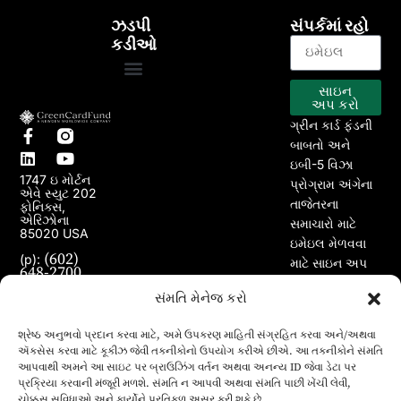
ઝડપી
સંપર્કમાં રહો
કડીઓ
સાઇન
EB-5 કાર્યક્રમ
અમારા પ્રોજેક્ટ્સ
અપ કરો
ગ્રીન કાર્ડ ફંડની
બાબતો અને
ઇબી-5 વિઝા
1747 ઇ મોર્ટન
પ્રોગ્રામ અંગેના
એવે સ્યુટ 202
તાજેતરના
ફોનિક્સ,
એરિઝોના
સમાચારો માટે
85020 USA
ઇમેઇલ મેળવવા
(602)
(p):
માટે સાઇન અપ
648-2700
કરો.
(e):
info@greencardfund.com
સંમતિ મેનેજ કરો
શ્રેષ્ઠ અનુભવો પ્રદાન કરવા માટે, અમે ઉપકરણ માહિતી સંગ્રહિત કરવા અને/અથવા
ઍક્સેસ કરવા માટે કૂકીઝ જેવી તકનીકોનો ઉપયોગ કરીએ છીએ. આ તકનીકોને સંમતિ
આપવાથી અમને આ સાઇટ પર બ્રાઉઝિંગ વર્તન અથવા અનન્ય ID જેવા ડેટા પર
પ્રક્રિયા કરવાની મંજૂરી મળશે. સંમતિ ન આપવી અથવા સંમતિ પાછી ખેંચી લેવી,
ચોક્કસ સુવિધાઓ અને કાર્યોને પ્રતિકૂળ અસર કરી શકે છે.