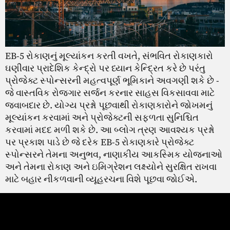
EB-5 રોકાણનું મૂલ્યાંકન કરતી વખતે, સંભવિત રોકાણકારો
ઘણીવાર પ્રાદેશિક કેન્દ્રો પર ધ્યાન કેન્દ્રિત કરે છે પરંતુ
પ્રોજેક્ટ સ્પોન્સરની મહત્વપૂર્ણ ભૂમિકાને અવગણી શકે છે -
જે વાસ્તવિક રોજગાર સર્જન કરનાર સાહસ વિકસાવવા માટે
જવાબદાર છે. યોગ્ય પ્રશ્નો પૂછવાથી રોકાણકારોને જોખમનું
મૂલ્યાંકન કરવામાં અને પ્રોજેક્ટની સફળતા સુનિશ્ચિત
કરવામાં મદદ મળી શકે છે. આ બ્લોગ ત્રણ આવશ્યક પ્રશ્નો
પર પ્રકાશ પાડે છે જે દરેક EB-5 રોકાણકારે પ્રોજેક્ટ
સ્પોન્સરને તેમના અનુભવ, નાણાકીય આકસ્મિક યોજનાઓ
અને તેમના રોકાણ અને ઇમિગ્રેશન લક્ષ્યોને સુરક્ષિત રાખવા
માટે બહાર નીકળવાની વ્યૂહરચના વિશે પૂછવા જોઈએ.