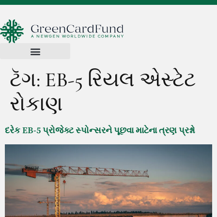
ટૅગ:
EB-5 રિયલ એસ્ટેટ
રોકાણ
દરેક EB-5 પ્રોજેક્ટ સ્પોન્સરને પૂછવા માટેના ત્રણ પ્રશ્નો