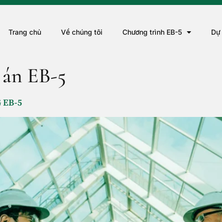
Trang chủ
Về chúng tôi
Chương trình EB-5
Dự
 án EB-5
 EB-5