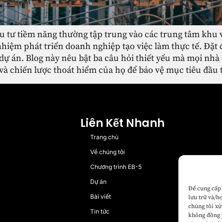
u tư tiềm năng thường tập trung vào các trung tâm khu 
nhiệm phát triển doanh nghiệp tạo việc làm thực tế. Đặt 
ự án. Blog này nêu bật ba câu hỏi thiết yếu mà mọi nhà 
à chiến lược thoát hiểm của họ để bảo vệ mục tiêu đầu 
Liên Kết Nhanh
Trang chủ
Về chúng tôi
Chương trình EB-5
Dự án
Để cung cấp 
Bài viết
lưu trữ và/h
chúng tôi xử
Tin tức
không đồng ý