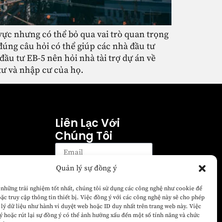
vực nhưng có thể bỏ qua vai trò quan trọng
đúng câu hỏi có thể giúp các nhà đầu tư
đầu tư EB-5 nên hỏi nhà tài trợ dự án về
tư và nhập cư của họ.
Liên Lạc Với
Chúng Tôi
Quản lý sự đồng ý
Đăng ký
những trải nghiệm tốt nhất, chúng tôi sử dụng các công nghệ như cookie để
Đăng ký để nhận email để
oặc truy cập thông tin thiết bị. Việc đồng ý với các công nghệ này sẽ cho phép
biết tin tức mới nhất về các
 lý dữ liệu như hành vi duyệt web hoặc ID duy nhất trên trang web này. Việc
vấn đề của Green Card Fund
 hoặc rút lại sự đồng ý có thể ảnh hưởng xấu đến một số tính năng và chức