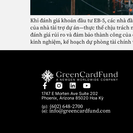
Khi đánh giá khoản đầu tư EB-5, các nhà đầ
của nhà tài trợ dự án—thực thể chịu trách 
đánh giá rủi ro và đảm bảo thành công của d
kinh nghiệm, kế hoạch dự phòng tài chính v
1747 E Morten Ave Suite 202
Phoenix, Arizona 85020 Hoa Kỳ
(602) 648-2700
(p):
info@greencardfund.com
(e):