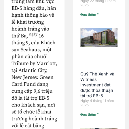
trung tâm khu vực
Ngày 22 tháng 11 năm
2025
EB-5 hàng đầu, hân
hạnh thông báo về
Đọc thêm "
lễ khai trương
hoành tráng vào
ngày
thứ Ba,
16
tháng 9, của Khách
sạn Seahaus, một
phần của chuỗi
Tribute by Marriott,
tại Atlantic City,
Quỹ Thẻ Xanh và
New Jersey. Green
Witness
Card Fund đang
Investment đạt
cung cấp 9,6 triệu
được thỏa thuận
tài trợ EB-5
đô la tài trợ EB-5
Ngày 4 tháng 11 năm
cho khách sạn, nơi
2025
sẽ tổ chức lễ khai
Đọc thêm "
trương hoành tráng
với lễ cắt băng