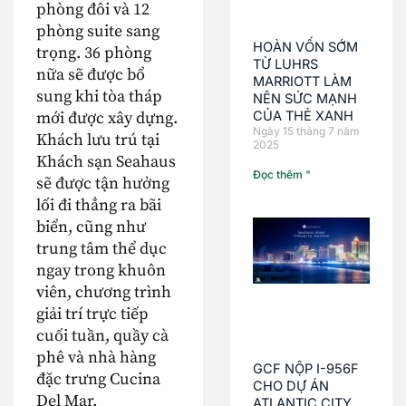
phòng đôi và 12
phòng suite sang
HOÀN VỐN SỚM
trọng. 36 phòng
TỪ LUHRS
nữa sẽ được bổ
MARRIOTT LÀM
sung khi tòa tháp
NÊN SỨC MẠNH
CỦA THẺ XANH
mới được xây dựng.
Ngày 15 tháng 7 năm
Khách lưu trú tại
2025
Khách sạn Seahaus
Đọc thêm "
sẽ được tận hưởng
lối đi thẳng ra bãi
biển, cũng như
trung tâm thể dục
ngay trong khuôn
viên, chương trình
giải trí trực tiếp
cuối tuần, quầy cà
phê và nhà hàng
GCF NỘP I-956F
đặc trưng Cucina
CHO DỰ ÁN
Del Mar.
ATLANTIC CITY