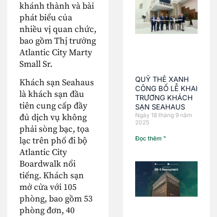
khánh thành và bài
phát biểu của
nhiều vị quan chức,
bao gồm Thị trưởng
Atlantic City Marty
Small Sr.
QUỸ THẺ XANH
Khách sạn Seahaus
CÔNG BỐ LỄ KHAI
là khách sạn đầu
TRƯƠNG KHÁCH
tiên cung cấp đầy
SẠN SEAHAUS
Ngày 18 tháng 9 năm
đủ dịch vụ không
2025
phải sòng bạc, tọa
Đọc thêm "
lạc trên phố đi bộ
Atlantic City
Boardwalk nổi
tiếng. Khách sạn
mở cửa với 105
phòng, bao gồm 53
phòng đơn, 40