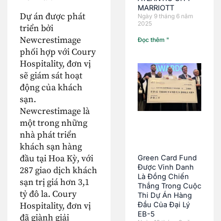
MARRIOTT
Dự án được phát
Ngày 9 tháng 6 năm
2025
triển bởi
Newcrestimage
Đọc thêm "
phối hợp với Coury
Hospitality, đơn vị
sẽ giám sát hoạt
động của khách
sạn.
Newcrestimage là
một trong những
nhà phát triển
khách sạn hàng
đầu tại Hoa Kỳ, với
Green Card Fund
Được Vinh Danh
287 giao dịch khách
Là Đồng Chiến
sạn trị giá hơn 3,1
Thắng Trong Cuộc
tỷ đô la. Coury
Thi Dự Án Hàng
Đầu Của Đại Lý
Hospitality, đơn vị
EB-5
đã giành giải