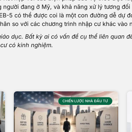
 người đang ở Mỹ, và khả năng xử lý tương đối
, EB-5 có thể được coi là một con đường dễ dự đ
nhân so với các chương trình nhập cư khác vào
giáo dục. Bất kỳ ai có vấn đề cụ thể liên quan 
 cư có kinh nghiệm.
CHIẾN LƯỢC NHÀ ĐẦU TƯ