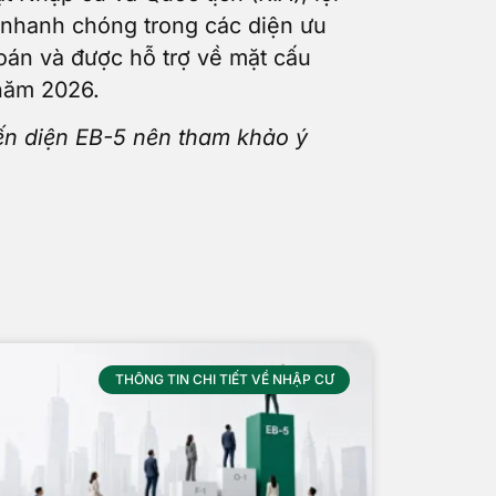
 nhanh chóng trong các diện ưu
oán và được hỗ trợ về mặt cấu
 năm 2026.
đến diện EB-5 nên tham khảo ý
THÔNG TIN CHI TIẾT VỀ NHẬP CƯ