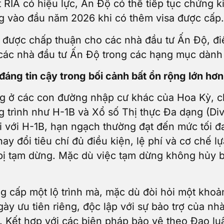
ật RIA có hiệu lực, Ấn Độ có thể tiếp tục chứng 
g vào đầu năm 2026 khi có thêm visa được cấp.
ược chấp thuận cho các nhà đầu tư Ấn Độ, điều
i các nhà đầu tư Ấn Độ trong các hạng mục dành
đáng tin cậy trong bối cảnh bất ổn rộng lớn hơ
ng ở các con đường nhập cư khác của Hoa Kỳ, ch
 trình như H-1B và Xổ số Thị thực Đa dạng (Dive
ối với H-1B, hạn ngạch thường đạt đến mức tối đ
hay đổi tiêu chí đủ điều kiện, lệ phí và cơ chế 
 bị tạm dừng. Mặc dù việc tạm dừng không hủy b
ng cấp một lộ trình mà, mặc dù đòi hỏi một khoả
ày ưu tiên riêng, độc lập với sự bảo trợ của n
Kết hợp với các biện pháp bảo vệ theo Đạo luật