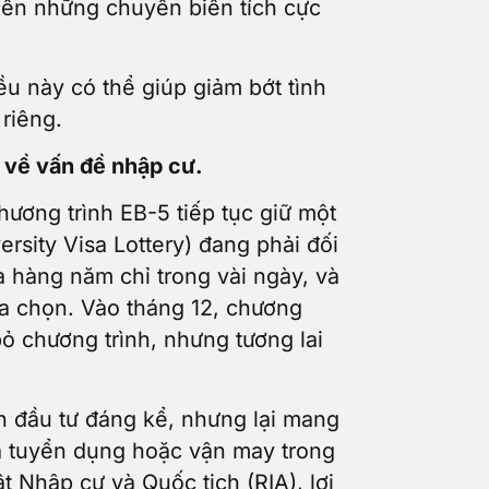
kiến những chuyển biến tích cực
 này có thể giúp giảm bớt tình
 riêng.
n về vấn đề nhập cư.
ương trình EB-5 tiếp tục giữ một
rsity Visa Lottery) đang phải đối
a hàng năm chỉ trong vài ngày, và
lựa chọn. Vào tháng 12, chương
ỏ chương trình, nhưng tương lai
n đầu tư đáng kể, nhưng lại mang
hà tuyển dụng hoặc vận may trong
 Nhập cư và Quốc tịch (RIA), lợi