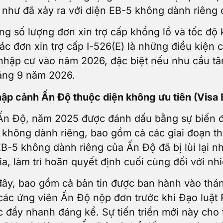
ống như đã xảy ra với diện EB-5 không dành riên
ằng số lượng đơn xin trợ cấp khổng lồ và tốc độ
 đơn xin trợ cấp I-526(E) là những điều kiện c
nhập cư vào năm 2026, đặc biệt nếu nhu cầu tă
háng 9 năm 2026.
hập cảnh Ấn Độ thuộc diện không ưu tiên (Visa B
ở Ấn Độ, năm 2025 được đánh dấu bằng sự biến 
không dành riêng, bao gồm cả các giai đoạn thụt
EB-5 không dành riêng của Ấn Độ đã bị lùi lại n
ia, làm trì hoãn quyết định cuối cùng đối với n
 đây, bao gồm cả bản tin được ban hành vào thá
 các ứng viên Ấn Độ nộp đơn trước khi Đạo luật 
 đẩy nhanh đáng kể. Sự tiến triển mới này cho t