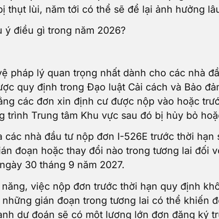
 thụt lùi, năm tới có thể sẽ để lại ảnh hưởng lâ
u ý điều gì trong năm 2026?
ệ pháp lý quan trọng nhất dành cho các nhà đ
ược quy định trong Đạo luật Cải cách và Bảo đ
ằng các đơn xin định cư được nộp vào hoặc tr
g trình Trung tâm Khu vực sau đó bị hủy bỏ ho
à các nhà đầu tư nộp đơn I-526E trước thời hạn 
ián đoạn hoặc thay đổi nào trong tương lai đối v
ngày 30 tháng 9 năm 2027.
 năng, việc nộp đơn trước thời hạn quy định khô
hững gián đoạn trong tương lai có thể khiến đơn
ành dự đoán sẽ có một lượng lớn đơn đăng ký tr