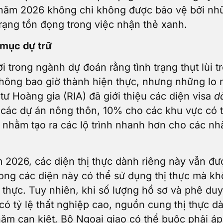
năm 2026 không chỉ không được bảo vệ bởi nhữn
trạng tồn đọng trong việc nhận thẻ xanh.
h mục dự trữ
trong ngành dự đoán rằng tình trạng thụt lùi t
hông bao giờ thành hiện thực, nhưng những lo n
ư Hoàng gia (RIA) đã giới thiệu các diện visa
d
ác dự án nông thôn, 10% cho các khu vực có tỷ
nhằm tạo ra các lộ trình nhanh hơn cho các nhà
2026, các diện thị thực dành riêng này vẫn đượ
trong các diện này có thể sử dụng thị thực mà 
 thực. Tuy nhiên, khi số lượng hồ sơ và phê duy
ó tỷ lệ thất nghiệp cao, nguồn cung thị thực dà
m cạn kiệt, Bộ Ngoại giao có thể buộc phải áp 