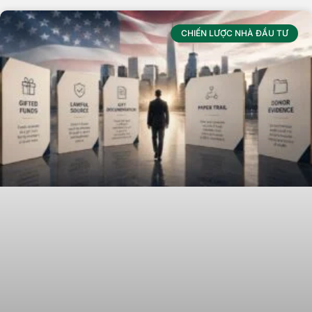
CHIẾN LƯỢC NHÀ ĐẦU TƯ