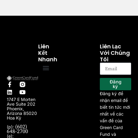
Liên
Liên Lạc
Kết
Với Chúng
Nhanh
Tôi
Trang chủ
Về chúng tôi
Chương trình EB-5
Dự án
Bài viết
Tin tức
Đăng
ký
Đăng ký để
1747 E Morten
nhận email để
Ave Suite 202
biết tin tức mới
Phoenix,
Arizona 85020
nhất về các
Hoa Kỳ
vấn đề của
(602)
(p):
Green Card
648-2700
Fund và
(e):