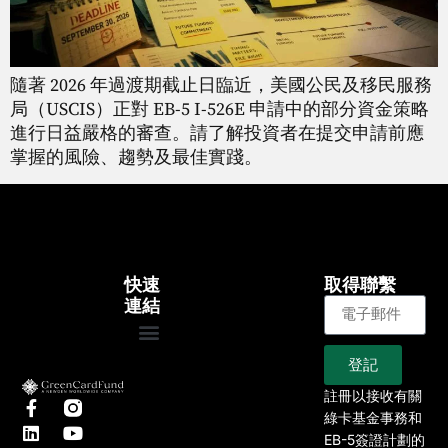
隨著 2026 年過渡期截止日臨近，美國公民及移民服務
局（USCIS）正對 EB-5 I-526E 申請中的部分資金策略
進行日益嚴格的審查。請了解投資者在提交申請前應
掌握的風險、趨勢及最佳實踐。
快速
取得聯繫
連結
登記
大約
EB-5專案
我們的專案
文章
新聞
註冊以接收有關
綠卡基金事務和
EB-5簽證計劃的