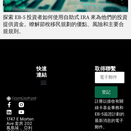
探索 EB-5 投資者如何使用自助式 IRA 來為他們的投資
提供資金。瞭解節稅移民規劃的優點、風險和主要合
規規則。
快速
取得聯繫
連結
登記
大約
EB-5專案
我們的專案
文章
新聞
註冊以接收有關
綠卡基金事務和
EB-5簽證計劃的
1747 E Morten
最新消息的電子
Ave 套房 202
郵件。
鳳凰城， 亞利