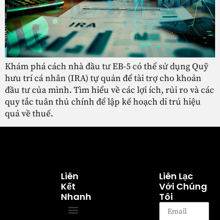
Khám phá cách nhà đầu tư EB-5 có thể sử dụng Quỹ
hưu trí cá nhân (IRA) tự quản để tài trợ cho khoản
đầu tư của mình. Tìm hiểu về các lợi ích, rủi ro và các
quy tắc tuân thủ chính để lập kế hoạch di trú hiệu
quả về thuế.
Liên
Liên Lạc
Kết
Với Chúng
Nhanh
Tôi