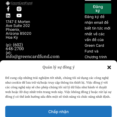
Trang chủ
Về chúng tôi
Chương trình EB-5
Dự án
Bài viết
Tin tức
Đăng
ký
Đăng ký để
1747 E Morten
nhận email để
Ave Suite 202
biết tin tức mới
Phoenix,
Arizona 85020
nhất về các
Hoa Kỳ
vấn đề của
(602)
(p):
Green Card
648-2700
Fund và
(e):
info@greencardfund.com
Chương trình
Visa EB-5.
Quản lý sự đồng ý
Để cung cấp những trải nghiệm tốt nhất, chúng tôi sử dụng các công nghệ
như cookie để lưu trữ và/hoặc truy cập thông tin thiết bị. Việc đồng ý với
các công nghệ này sẽ cho phép chúng tôi xử lý dữ liệu như hành vi duyệt
web hoặc ID duy nhất trên trang web này. Việc không đồng ý hoặc rút lại sự
đồng ý có thể ảnh hưởng xấu đến một số tính năng và chức năng nhất định.
Chấp nhận